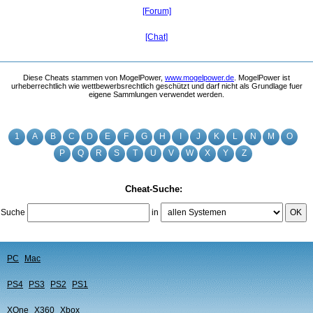
[Forum]
[Chat]
Diese Cheats stammen von MogelPower,
www.mogelpower.de
. MogelPower ist
urheberrechtlich wie wettbewerbsrechtlich geschützt und darf nicht als Grundlage fuer
eigene Sammlungen verwendet werden.
1
A
B
C
D
E
F
G
H
I
J
K
L
N
M
O
P
Q
R
S
T
U
V
W
X
Y
Z
Cheat-Suche:
Suche
in
OK
PC
Mac
PS4
PS3
PS2
PS1
XOne
X360
Xbox