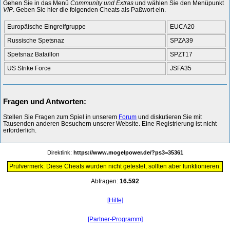
Gehen Sie in das Menü
Community und Extras
und wählen Sie den Menüpunkt
VIP
. Geben Sie hier die folgenden Cheats als Paßwort ein.
Europäische Eingreifgruppe
EUCA20
Russische Spetsnaz
SPZA39
Spetsnaz Bataillon
SPZT17
US Strike Force
JSFA35
Fragen und Antworten:
Stellen Sie Fragen zum Spiel in unserem
Forum
und diskutieren Sie mit
Tausenden anderen Besuchern unserer Website. Eine Registrierung ist nicht
erforderlich.
Direktlink:
https://www.mogelpower.de/?ps3=35361
Prüfvermerk: Diese Cheats wurden nicht getestet, sollten aber funktionieren.
Abfragen:
16.592
[Hilfe]
[Partner-Programm]