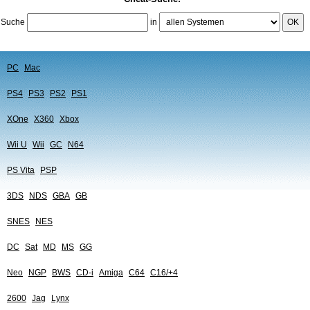
Suche
in
OK
PC
Mac
PS4
PS3
PS2
PS1
XOne
X360
Xbox
Wii U
Wii
GC
N64
PS Vita
PSP
3DS
NDS
GBA
GB
SNES
NES
DC
Sat
MD
MS
GG
Neo
NGP
BWS
CD-i
Amiga
C64
C16/+4
2600
Jag
Lynx