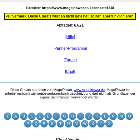
Direktlink:
https://www.mogelpower.de/?pccheat=1348
Prüfvermerk: Diese Cheats wurden nicht getestet, sollten aber funktionieren.
Abfragen:
6.621
[Hilfe]
[Partner-Programm]
[Forum]
[Chat]
Diese Cheats stammen von MogelPower,
www.mogelpower.de
. MogelPower ist
urheberrechtlich wie wettbewerbsrechtlich geschützt und darf nicht als Grundlage fuer
eigene Sammlungen verwendet werden.
1
A
B
C
D
E
F
G
H
I
J
K
L
N
M
O
P
Q
R
S
T
U
V
W
X
Y
Z
Cheat-Suche: