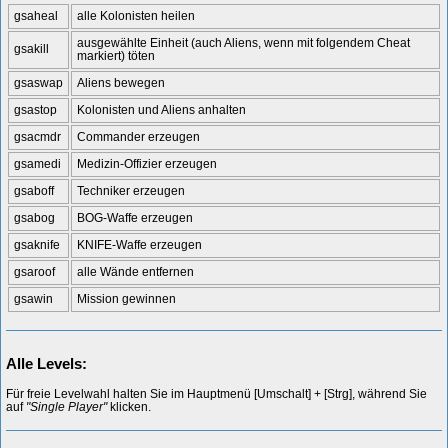
gsaheal
alle Kolonisten heilen
ausgewählte Einheit (auch Aliens, wenn mit folgendem Cheat
gsakill
markiert) töten
gsaswap
Aliens bewegen
gsastop
Kolonisten und Aliens anhalten
gsacmdr
Commander erzeugen
gsamedi
Medizin-Offizier erzeugen
gsaboff
Techniker erzeugen
gsabog
BOG-Waffe erzeugen
gsaknife
KNIFE-Waffe erzeugen
gsaroof
alle Wände entfernen
gsawin
Mission gewinnen
Alle Levels:
Für freie Levelwahl halten Sie im Hauptmenü [Umschalt] + [Strg], während Sie
auf
"Single Player"
klicken.