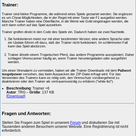
Trainer:
Trainer sind kleine Programme, die während eines Spiels gestartet werden. Sie ergänzen
es um Cheat-Möglichkeiten, die in der Regel mit einer Taste wie F1 ausgelöst werden.
Manche Trainer haben eine Oberfläche, in die Werte wie Gold eingetragen werden, die
sich dann sofort auf das Spiel auswirken.
Trainer greifen direkt in den Code des Spiels ein. Dadurch haben sie zwei Nachteile.
Sie funktionieren meist nur mit einer bestimmten Version; eine andere Sprache oder
ein Update führen oft dazu, daß der Trainer nicht funktioniert. Im schlimmsten Fall
kann das Spiel abstürzen.
Trainer ähneln einem Trojanischen Pferd, das andere Programme ausspioniert. Daher
schlagen Virenscanner häufig an, wenn Trainer heruntergeladen oder ausgeführt
werden.
Um einen Virenalarm zu vermeiden, haben wir alle Trainer-Downloads mit dem
Paßwort
mogelpower
versehen, das beim Auspacken der ZIP-Datei erfragt wird. Für das
Verwenden des Trainers kann es nötig sein, den Virenschutz vorübergehend zu
deaktivieren oder den Trainer als vertrauenswürdig zu erklären ("white list").
Beschreibung
: Trainer +6
Autor
: TRG –
Größe
: 137 KB
[Download]
Fragen und Antworten:
Stellen Sie Fragen zum Spiel in unserem
Forum
und diskutieren Sie mit
Tausenden anderen Besuchern unserer Website. Eine Registrierung ist nicht
erforderlich.