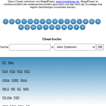
Diese Cheats stammen von MogelPower,
www.mogelpower.de
. MogelPower ist
urheberrechtlich wie wettbewerbsrechtlich geschützt und darf nicht als Grundlage fuer
eigene Sammlungen verwendet werden.
1
A
B
C
D
E
F
G
H
I
J
K
L
N
M
O
P
Q
R
S
T
U
V
W
X
Y
Z
Cheat-Suche:
Suche
in
OK
PC
Mac
PS4
PS3
PS2
PS1
XOne
X360
Xbox
Wii U
Wii
GC
N64
PS Vita
PSP