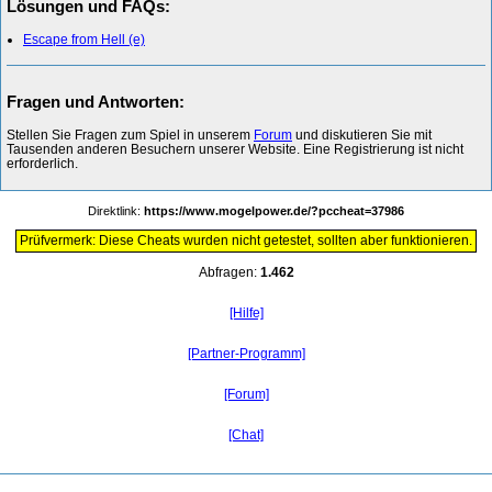
Lösungen und FAQs:
Escape from Hell (e)
Fragen und Antworten:
Stellen Sie Fragen zum Spiel in unserem
Forum
und diskutieren Sie mit
Tausenden anderen Besuchern unserer Website. Eine Registrierung ist nicht
erforderlich.
Direktlink:
https://www.mogelpower.de/?pccheat=37986
Prüfvermerk: Diese Cheats wurden nicht getestet, sollten aber funktionieren.
Abfragen:
1.462
[Hilfe]
[Partner-Programm]
[Forum]
[Chat]