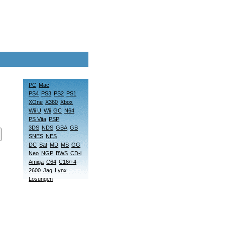
PC
Mac
PS4
PS3
PS2
PS1
XOne
X360
Xbox
Wii U
Wii
GC
N64
PS Vita
PSP
3DS
NDS
GBA
GB
SNES
NES
DC
Sat
MD
MS
GG
Neo
NGP
BWS
CD-i
Amiga
C64
C16/+4
2600
Jag
Lynx
Lösungen