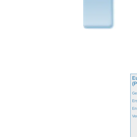
E
(
Ge
Er
En
Ve