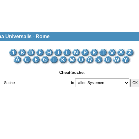
pa Universalis - Rome
Cheat-Suche:
Suche
in
OK