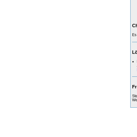
Ch
Es
L
Fr
St
Web