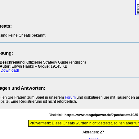
eats:
 sind keine Cheats bekannt.
ösung:
Beschreibung
: Offizieller Strategy Guide (englisch)
Autor
: Edwin Hanks –
Größe
: 19145 KB
[Download]
agen und Antworten:
ellen Sie Fragen zum Spiel in unserem
Forum
und diskutieren Sie mit Tausenden 
site. Eine Registrierung ist nicht erforderlich.
Direktlink:
https://www.mogelpower.de/?pccheat=41935
Prüfvermerk: Diese Cheats wurden nicht getestet, sollten aber fun
Abfragen:
27