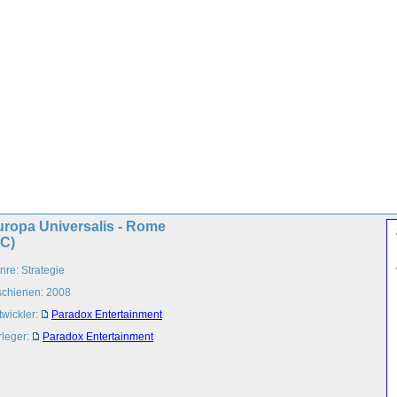
uropa Universalis - Rome
PC)
nre: Strategie
schienen: 2008
twickler:
Paradox Entertainment
rleger:
Paradox Entertainment