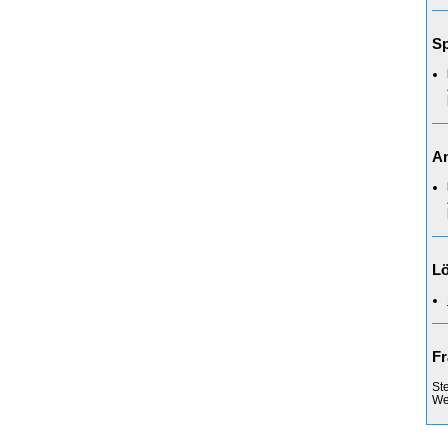
Sp
An
L
Fr
St
Web