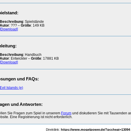
ielstand:
Beschreibung
: Spielstände
Autor
: ??? –
Größe
: 149 KB
[Download]
leitung:
Beschreibung
: Handbuch
Autor
: Entwickler –
Größe
: 17881 KB
[Download]
ösungen und FAQs:
Evil Islands (e)
agen und Antworten:
ellen Sie Fragen zum Spiel in unserem
Forum
und diskutieren Sie mit Tausenden 
site. Eine Registrierung ist nicht erforderlich.
Direktlink:
https://www.mogelpower.de/?pccheat=13094