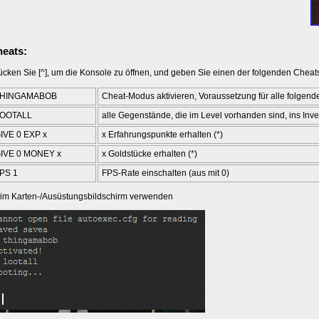
eats:
ücken Sie [^], um die Konsole zu öffnen, und geben Sie einen der folgenden Cheats
HINGAMABOB
Cheat-Modus aktivieren, Voraussetzung für alle folgend
OOTALL
alle Gegenstände, die im Level vorhanden sind, ins Inve
IVE 0 EXP x
x Erfahrungspunkte erhalten (*)
IVE 0 MONEY x
x Goldstücke erhalten (*)
PS 1
FPS-Rate einschalten (aus mit 0)
) im Karten-/Ausüstungsbildschirm verwenden