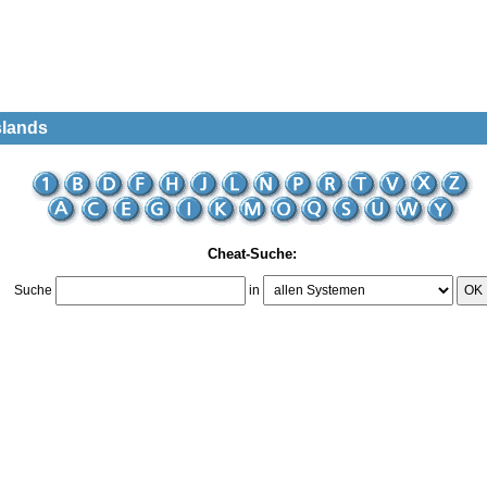
slands
Cheat-Suche:
Suche
in
OK