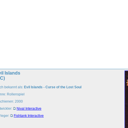
il Islands
PC)
ch bekannt als:
Evil Islands - Curse of the Lost Soul
nre: Rollenspiel
schienen: 2000
twickler:
Nival Interactive
rleger:
Fishtank Interactive