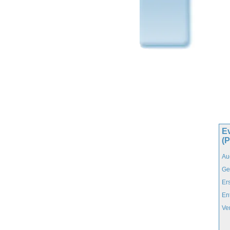
Ev
(
Au
Ge
Er
En
Ve