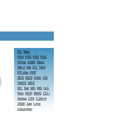
PC
Mac
PS4
PS3
PS2
PS1
XOne
X360
Xbox
Wii U
Wii
GC
N64
PS Vita
PSP
3DS
NDS
GBA
GB
SNES
NES
DC
Sat
MD
MS
GG
Neo
NGP
BWS
CD-i
Amiga
C64
C16/+4
2600
Jag
Lynx
Lösungen