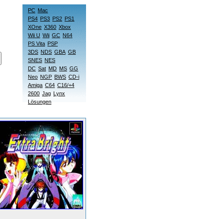
PC
Mac
PS4
PS3
PS2
PS1
XOne
X360
Xbox
Wii U
Wii
GC
N64
PS Vita
PSP
3DS
NDS
GBA
GB
SNES
NES
DC
Sat
MD
MS
GG
Neo
NGP
BWS
CD-i
Amiga
C64
C16/+4
2600
Jag
Lynx
Lösungen