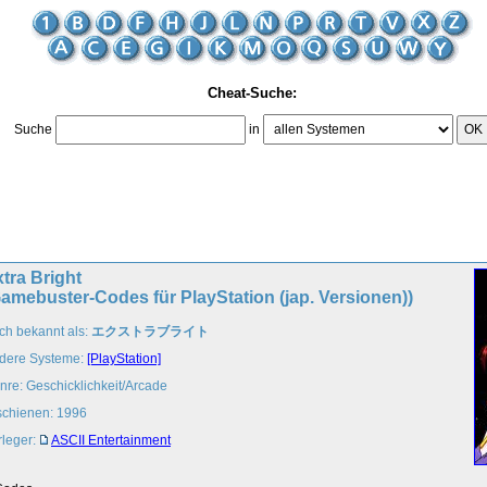
Cheat-Suche:
Suche
in
OK
tra Bright
amebuster-Codes für PlayStation (jap. Versionen))
ch bekannt als:
エクストラブライト
dere Systeme:
[PlayStation]
nre: Geschicklichkeit/Arcade
schienen: 1996
rleger:
ASCII Entertainment