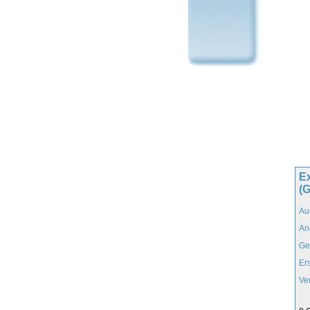
Ex
(G
Au
An
Ge
Er
Ve