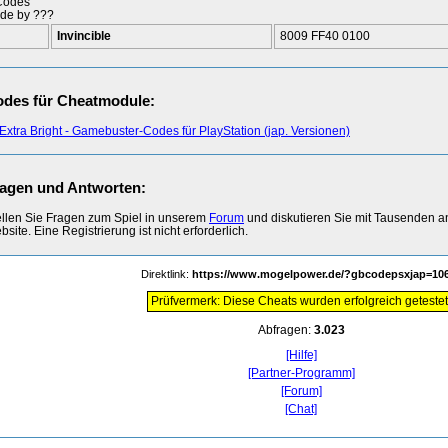
Codes
de by ???
Invincible
8009 FF40 0100
des für Cheatmodule:
Extra Bright - Gamebuster-Codes für PlayStation (jap. Versionen)
agen und Antworten:
ellen Sie Fragen zum Spiel in unserem
Forum
und diskutieren Sie mit Tausenden 
site. Eine Registrierung ist nicht erforderlich.
Direktlink:
https://www.mogelpower.de/?gbcodepsxjap=10
Prüfvermerk: Diese Cheats wurden erfolgreich getestet
Abfragen:
3.023
[Hilfe]
[Partner-Programm]
[Forum]
[Chat]