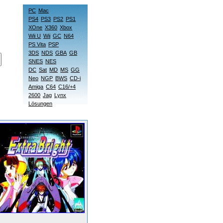
PC
Mac
PS4
PS3
PS2
PS1
XOne
X360
Xbox
Wii U
Wii
GC
N64
PS Vita
PSP
3DS
NDS
GBA
GB
SNES
NES
DC
Sat
MD
MS
GG
Neo
NGP
BWS
CD-i
Amiga
C64
C16/+4
2600
Jag
Lynx
Lösungen