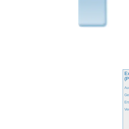
Ex
(P
Au
Ge
Er
Ve