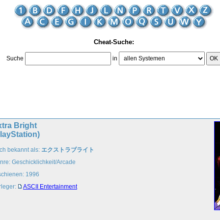
Cheat-Suche:
Suche
in
OK
tra Bright
layStation)
ch bekannt als:
エクストラブライト
nre: Geschicklichkeit/Arcade
schienen: 1996
rleger:
ASCII Entertainment