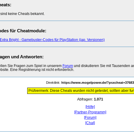
eats:
 sind keine Cheats bekannt.
des für Cheatmodule:
Extra Bright - Gamebuster-Codes für PlayStation (jap. Versionen)
agen und Antworten:
ellen Sie Fragen zum Spiel in unserem
Forum
und diskutieren Sie mit Tausenden 
site. Eine Registrierung ist nicht erforderlich.
Direktlink:
https://www.mogelpower.de/?psxcheat=37683
Prüfvermerk: Diese Cheats wurden nicht getestet, sollten aber fun
Abfragen:
1.071
[Hilfe]
[Partner-Programm]
[Forum]
[Chat]