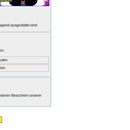
agend ausgestattet sind.
in:
aufen
elen
anderen Besuchern unserer
.