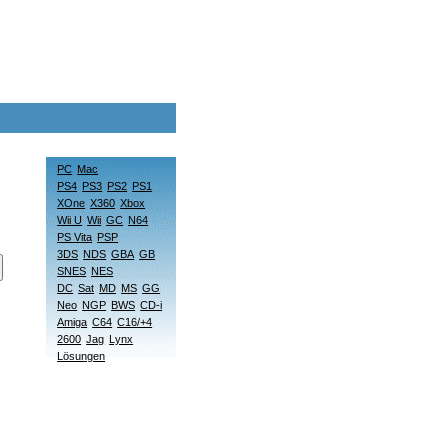
PC
Mac
PS4
PS3
PS2
PS1
XOne
X360
Xbox
Wii U
Wii
GC
N64
PS Vita
PSP
3DS
NDS
GBA
GB
SNES
NES
DC
Sat
MD
MS
GG
Neo
NGP
BWS
CD-i
Amiga
C64
C16/+4
2600
Jag
Lynx
Lösungen