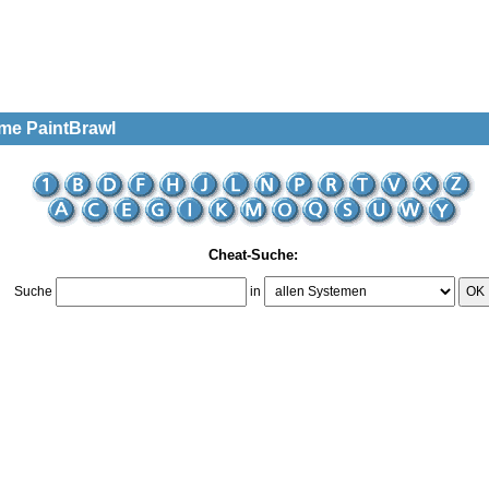
eme PaintBrawl
Cheat-Suche:
Suche
in
OK