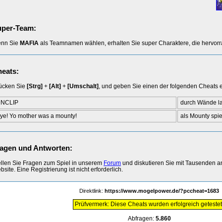
uper-Team:
nn Sie
MAFIA
als Teamnamen wählen, erhalten Sie super Charaktere, die hervorr
eats:
ücken Sie
[Strg]
+
[Alt]
+
[Umschalt]
, und geben Sie einen der folgenden Cheats e
NCLIP
durch Wände l
ye! Yo mother was a mounty!
als Mounty spi
agen und Antworten:
ellen Sie Fragen zum Spiel in unserem
Forum
und diskutieren Sie mit Tausenden 
site. Eine Registrierung ist nicht erforderlich.
Direktlink:
https://www.mogelpower.de/?pccheat=1683
Prüfvermerk: Diese Cheats wurden erfolgreich getestet
Abfragen:
5.860