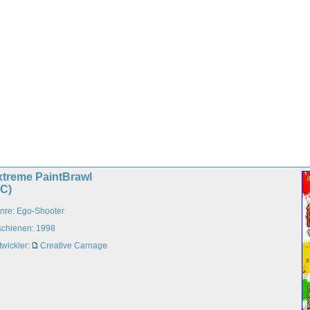
xtreme PaintBrawl
PC)
nre: Ego-Shooter
schienen: 1998
twickler:
Creative Carnage