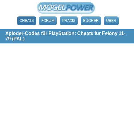
CHEATS
FORUM
PRAXIS
BÜCHER
ÜBER
Xploder-Codes für PlayStation: Cheats für Felony 11-
79 (PAL)