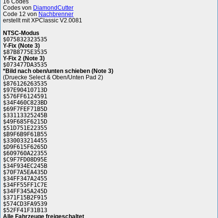
16 Codes
Codes von
DiamondCutter
Code 12 von
Nachbrenner
erstellt mit XPClassic V2.0081
NTSC-Modus
$075832323535
Y-Fix (Note 3)
$87B8775E3535
Y-Fix 2 (Note 3)
$073477DA3535
*Bild nach oben/unten schieben (Note 3)
(Druecke Select & Oben/Unten Pad 2)
$876126263535
$97E90410713D
$576FF6124591
$34F460C823BD
$69F7FEF71B5D
$33113325245B
$49F685F6215D
$51D751E22355
$B9F6B9F61B55
$330033214455
$D9F615F6265D
$609760A22355
$C9F7FD08D95E
$34F934EC245B
$70F7A5EA435D
$34FF347A2455
$34FF55FF1C7E
$34FF345A245D
$371F15B2F915
$574CD3FA9539
$52FF41F31B13
Alle Fahrzeuge freigeschaltet