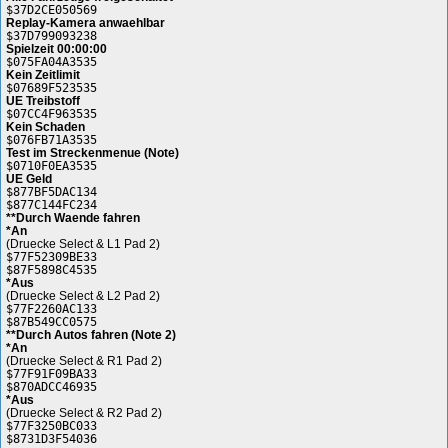
$37D2CE050569
Replay-Kamera anwaehlbar
$37D799093238
Spielzeit 00:00:00
$075FA04A3535
Kein Zeitlimit
$07689F523535
UE Treibstoff
$07CC4F963535
Kein Schaden
$076FB71A3535
Test im Streckenmenue (Note)
$0710F0EA3535
UE Geld
$877BF5DAC134
$877C144FC234
**Durch Waende fahren
*An
(Druecke Select & L1 Pad 2)
$77F52309BE33
$87F5898C4535
*Aus
(Druecke Select & L2 Pad 2)
$77F2260AC133
$87B549CC0575
**Durch Autos fahren (Note 2)
*An
(Druecke Select & R1 Pad 2)
$77F91F09BA33
$870ADCC46935
*Aus
(Druecke Select & R2 Pad 2)
$77F3250BC033
$8731D3F54036