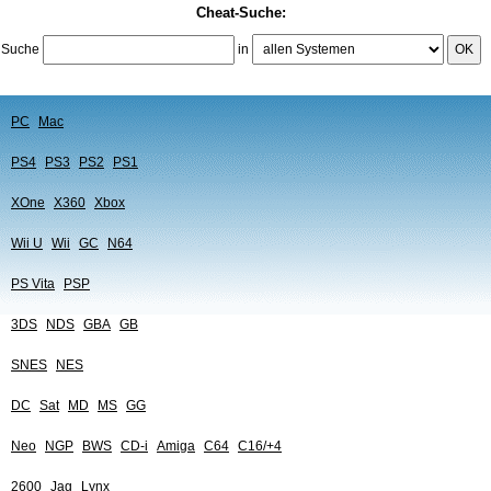
Cheat-Suche:
Suche
in
OK
PC
Mac
PS4
PS3
PS2
PS1
XOne
X360
Xbox
Wii U
Wii
GC
N64
PS Vita
PSP
3DS
NDS
GBA
GB
SNES
NES
DC
Sat
MD
MS
GG
Neo
NGP
BWS
CD-i
Amiga
C64
C16/+4
2600
Jag
Lynx