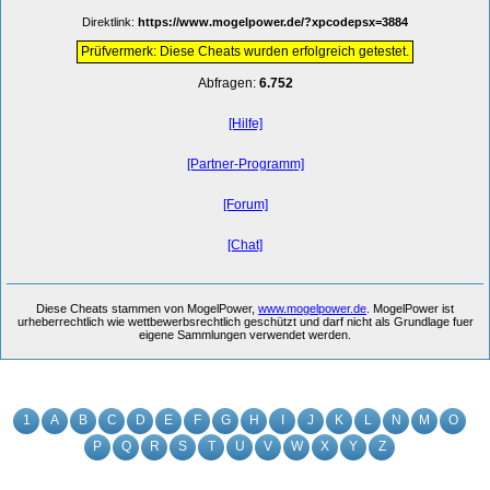
Direktlink:
https://www.mogelpower.de/?xpcodepsx=3884
Prüfvermerk: Diese Cheats wurden erfolgreich getestet.
Abfragen:
6.752
[Hilfe]
[Partner-Programm]
[Forum]
[Chat]
Diese Cheats stammen von MogelPower,
www.mogelpower.de
. MogelPower ist
urheberrechtlich wie wettbewerbsrechtlich geschützt und darf nicht als Grundlage fuer
eigene Sammlungen verwendet werden.
1
A
B
C
D
E
F
G
H
I
J
K
L
N
M
O
P
Q
R
S
T
U
V
W
X
Y
Z