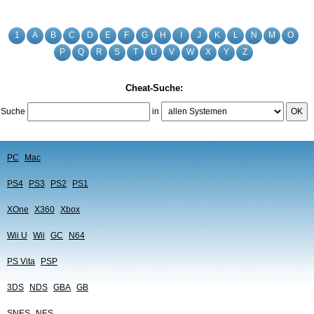
1
A
B
C
D
E
F
G
H
I
J
K
L
N
M
O
P
Q
R
S
T
U
V
W
X
Y
Z
Cheat-Suche:
Suche
in
OK
PC
Mac
PS4
PS3
PS2
PS1
XOne
X360
Xbox
Wii U
Wii
GC
N64
PS Vita
PSP
3DS
NDS
GBA
GB
SNES
NES