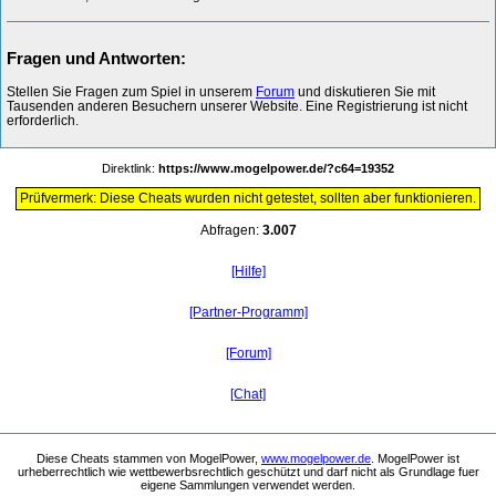
Fragen und Antworten:
Stellen Sie Fragen zum Spiel in unserem
Forum
und diskutieren Sie mit
Tausenden anderen Besuchern unserer Website. Eine Registrierung ist nicht
erforderlich.
Direktlink:
https://www.mogelpower.de/?c64=19352
Prüfvermerk: Diese Cheats wurden nicht getestet, sollten aber funktionieren.
Abfragen:
3.007
[Hilfe]
[Partner-Programm]
[Forum]
[Chat]
Diese Cheats stammen von MogelPower,
www.mogelpower.de
. MogelPower ist
urheberrechtlich wie wettbewerbsrechtlich geschützt und darf nicht als Grundlage fuer
eigene Sammlungen verwendet werden.