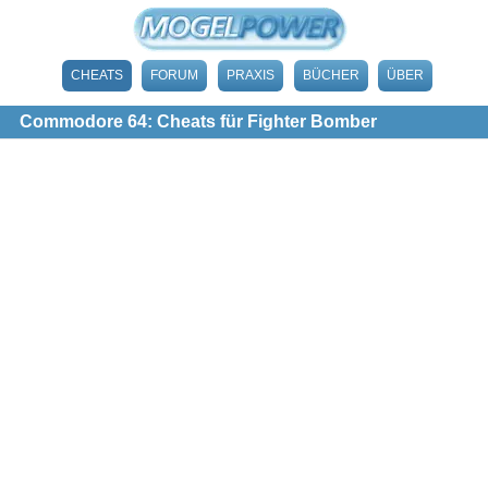
CHEATS
FORUM
PRAXIS
BÜCHER
ÜBER
Commodore 64: Cheats für Fighter Bomber