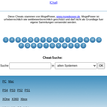
[Chat]
Diese Cheats stammen von MogelPower,
www.mogelpower.de
. MogelPower ist
urheberrechtlich wie wettbewerbsrechtlich geschützt und darf nicht als Grundlage fuer
eigene Sammlungen verwendet werden.
1
A
B
C
D
E
F
G
H
I
J
K
L
N
M
O
P
Q
R
S
T
U
V
W
X
Y
Z
Cheat-Suche:
Suche
in
OK
PC
Mac
PS4
PS3
PS2
PS1
XOne
X360
Xbox