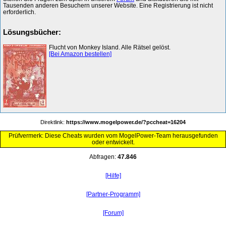
Tausenden anderen Besuchern unserer Website. Eine Registrierung ist nicht
erforderlich.
Lösungsbücher:
Flucht von Monkey Island. Alle Rätsel gelöst.
[Bei Amazon bestellen]
Direktlink:
https://www.mogelpower.de/?pccheat=16204
Prüfvermerk: Diese Cheats wurden vom MogelPower-Team herausgefunden
oder entwickelt.
Abfragen:
47.846
[Hilfe]
[Partner-Programm]
[Forum]