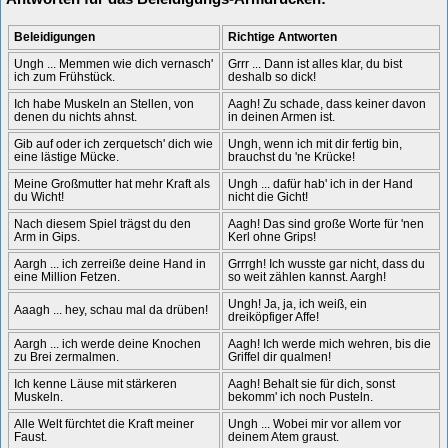
Beleidigungen
Richtige Antworten
Ungh ... Memmen wie dich vernasch'
Grrr ... Dann ist alles klar, du bist
ich zum Frühstück.
deshalb so dick!
Ich habe Muskeln an Stellen, von
Aagh! Zu schade, dass keiner davon
denen du nichts ahnst.
in deinen Armen ist.
Gib auf oder ich zerquetsch' dich wie
Ungh, wenn ich mit dir fertig bin,
eine lästige Mücke.
brauchst du 'ne Krücke!
Meine Großmutter hat mehr Kraft als
Ungh ... dafür hab' ich in der Hand
du Wicht!
nicht die Gicht!
Nach diesem Spiel trägst du den
Aagh! Das sind große Worte für 'nen
Arm in Gips.
Kerl ohne Grips!
Aargh ... ich zerreiße deine Hand in
Grrrgh! Ich wusste gar nicht, dass du
eine Million Fetzen.
so weit zählen kannst. Aargh!
Ungh! Ja, ja, ich weiß, ein
Aaagh ... hey, schau mal da drüben!
dreiköpfiger Affe!
Aargh ... ich werde deine Knochen
Aagh! Ich werde mich wehren, bis die
zu Brei zermalmen.
Griffel dir qualmen!
Ich kenne Läuse mit stärkeren
Aagh! Behalt sie für dich, sonst
Muskeln.
bekomm' ich noch Pusteln.
Alle Welt fürchtet die Kraft meiner
Ungh ... Wobei mir vor allem vor
Faust.
deinem Atem graust.