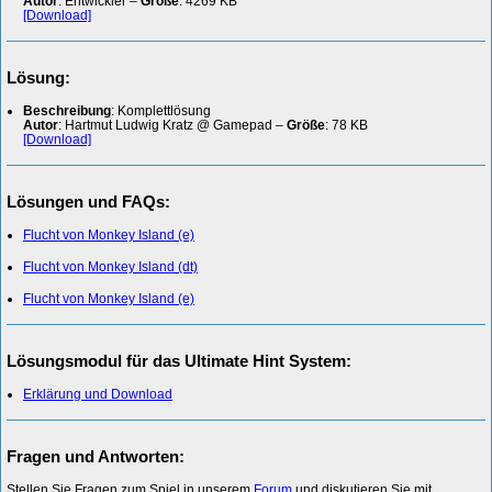
Autor
: Entwickler –
Größe
: 4269 KB
[Download]
Lösung:
Beschreibung
: Komplettlösung
Autor
: Hartmut Ludwig Kratz @ Gamepad –
Größe
: 78 KB
[Download]
Lösungen und FAQs:
Flucht von Monkey Island (e)
Flucht von Monkey Island (dt)
Flucht von Monkey Island (e)
Lösungsmodul für das Ultimate Hint System:
Erklärung und Download
Fragen und Antworten:
Stellen Sie Fragen zum Spiel in unserem
Forum
und diskutieren Sie mit