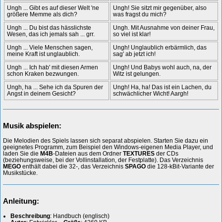
Ungh ... Gibt es auf dieser Welt 'ne
Ungh! Sie sitzt mir gegenüber, also
größere Memme als dich?
was fragst du mich?
Ungh ... Du bist das hässlichste
Ungh. Mit Ausnahme von deiner Frau,
Wesen, das ich jemals sah ... grr.
so viel ist klar!
Ungh ... Viele Menschen sagen,
Ungh! Unglaublich erbärmlich, das
meine Kraft ist unglaublich.
sag' ab jetzt ich!
Ungh ... Ich hab' mit diesen Armen
Ungh! Und Babys wohl auch, na, der
schon Kraken bezwungen.
Witz ist gelungen.
Ungh, ha ... Sehe ich da Spuren der
Ungh! Ha, ha! Das ist ein Lachen, du
Angst in deinem Gesicht?
schwächlicher Wicht! Aargh!
Musik abspielen:
Die Melodien des Spiels lassen sich separat abspielen. Starten Sie dazu ein
geeignetes Programm, zum Beispiel den Windows-eigenen Media Player, und
laden Sie die
M4B
-Dateien aus dem Ordner
TEXTURES
der CDs
(beziehungsweise, bei der Vollinstallation, der Festplatte). Das Verzeichnis
MEGO
enthält dabei die 32-, das Verzeichnis
SPAGO
die 128-kBit-Variante der
Musikstücke.
Anleitung:
Beschreibung
: Handbuch (englisch)