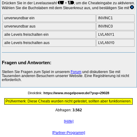
Drücken Sie in der Levelauswahl
+
, um die Cheateingabe zu aktivieren.
Wählen Sie die Buchstaben mit dem Steuerkreuz aus, und bestätigen Sie mit
.
unverwundbar ein
INVINC1
unverwundbar aus
INVINC0
alle Levels freischalten ein
LVLANY1
alle Levels freischalten aus
LVLANY0
Fragen und Antworten:
Stellen Sie Fragen zum Spiel in unserem
Forum
und diskutieren Sie mit
Tausenden anderen Besuchern unserer Website. Eine Registrierung ist nicht
erforderlich.
Direktlink:
https://www.mogelpower.de/?psp=29028
Prüfvermerk: Diese Cheats wurden nicht getestet, sollten aber funktionieren.
Abfragen:
3.562
[Hilfe]
[Partner-Programm]