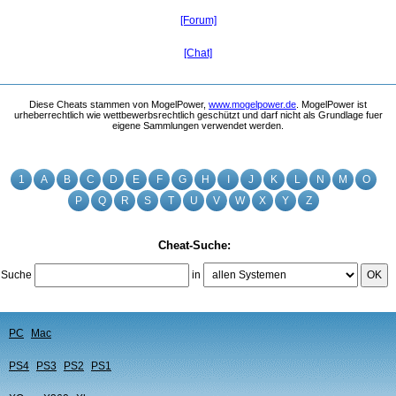
[Forum]
[Chat]
Diese Cheats stammen von MogelPower,
www.mogelpower.de
. MogelPower ist
urheberrechtlich wie wettbewerbsrechtlich geschützt und darf nicht als Grundlage fuer
eigene Sammlungen verwendet werden.
1
A
B
C
D
E
F
G
H
I
J
K
L
N
M
O
P
Q
R
S
T
U
V
W
X
Y
Z
Cheat-Suche:
Suche
in
OK
PC
Mac
PS4
PS3
PS2
PS1