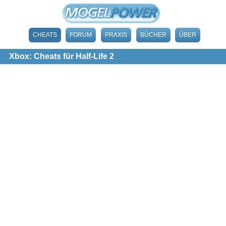
CHEATS
FORUM
PRAXIS
BÜCHER
ÜBER
Xbox: Cheats für Half-Life 2