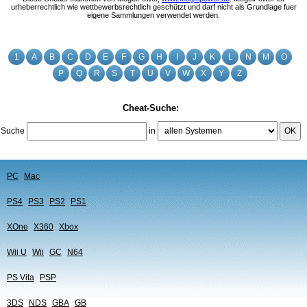
urheberrechtlich wie wettbewerbsrechtlich geschützt und darf nicht als Grundlage fuer
eigene Sammlungen verwendet werden.
1
A
B
C
D
E
F
G
H
I
J
K
L
N
M
O
P
Q
R
S
T
U
V
W
X
Y
Z
Cheat-Suche:
Suche
in
OK
PC
Mac
PS4
PS3
PS2
PS1
XOne
X360
Xbox
Wii U
Wii
GC
N64
PS Vita
PSP
3DS
NDS
GBA
GB