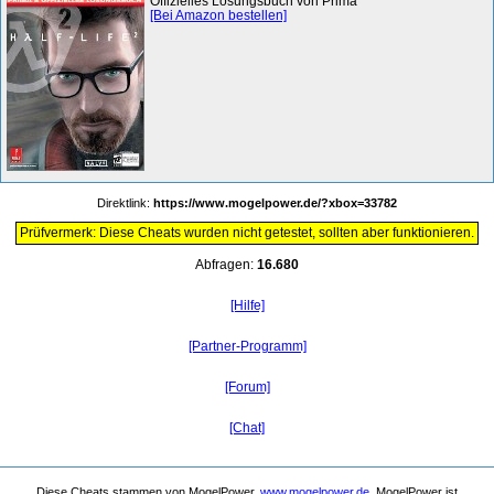
Offizielles Lösungsbuch von Prima
[Bei Amazon bestellen]
Direktlink:
https://www.mogelpower.de/?xbox=33782
Prüfvermerk: Diese Cheats wurden nicht getestet, sollten aber funktionieren.
Abfragen:
16.680
[Hilfe]
[Partner-Programm]
[Forum]
[Chat]
Diese Cheats stammen von MogelPower,
www.mogelpower.de
. MogelPower ist