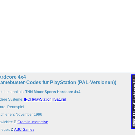
ardcore 4x4
Gamebuster-Codes für PlayStation (PAL-Versionen))
ch bekannt als:
TNN Motor Sports Hardcore 4x4
dere Systeme:
[PC]
[PlayStation]
[Saturn]
nre: Rennspiel
schienen: November 1996
twickler:
Gremlin Interactive
rleger:
ASC Games