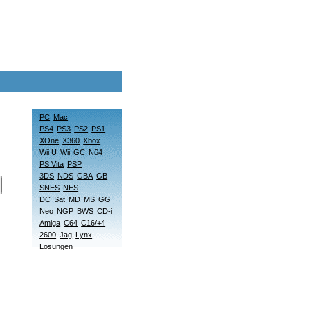
PC
Mac
PS4
PS3
PS2
PS1
XOne
X360
Xbox
Wii U
Wii
GC
N64
PS Vita
PSP
3DS
NDS
GBA
GB
SNES
NES
DC
Sat
MD
MS
GG
Neo
NGP
BWS
CD-i
Amiga
C64
C16/+4
2600
Jag
Lynx
Lösungen