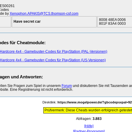
ES00261
Codes
de by
Xenophon.APAKIS@TCS.thomson-csf.com
8008 48EA 0006
Have secret car
801F 83A4 0003
des für Cheatmodule:
Hardcore 4x4 - Gamebuster-Codes für PlayStation (PAL-Versionen)
Hardcore 4x4 - Gamebuster-Codes für PlayStation (US-Versionen)
agen und Antworten:
ellen Sie Fragen zum Spiel in unserem
Forum
und diskutieren Sie mit Tausenden 
site. Eine Registrierung ist nicht erforderlich.
Direktlink:
https://www.mogelpower.de/?gbcodepsxpal=92
Prüfvermerk: Diese Cheats wurden erfolgreich getestet
Abfragen:
3.883
[Hilfe]
[Partner-Programm]