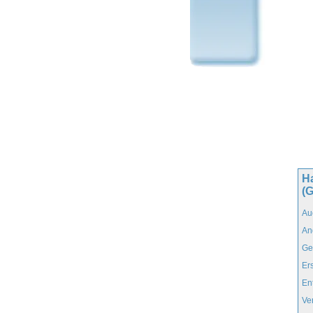
H
(
Au
An
Ge
Er
En
Ve