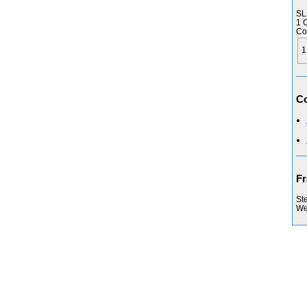
SL
1 
Co
1
Co
Fr
St
Web