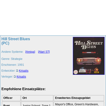
Hill Street Blues
(PC)
Andere Systeme:
[Amiga]
[Atari ST]
Genre: Strategie
Erschienen: 1991
Entwickler:
Krisalis
Verleger:
Krisalis
Empfohlene Einsatzplätze:
Officer
Ort
Erweitertes Einzugsgebiet
Mayor's Office, Green's Hardware,
Bunt
Junior School, Zone 1