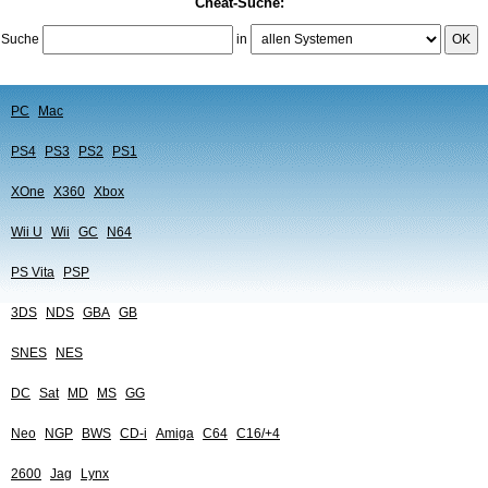
Cheat-Suche:
Suche
in
OK
PC
Mac
PS4
PS3
PS2
PS1
XOne
X360
Xbox
Wii U
Wii
GC
N64
PS Vita
PSP
3DS
NDS
GBA
GB
SNES
NES
DC
Sat
MD
MS
GG
Neo
NGP
BWS
CD-i
Amiga
C64
C16/+4
2600
Jag
Lynx