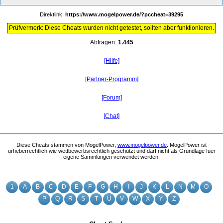
Direktlink:
https://www.mogelpower.de/?pccheat=39295
Prüfvermerk: Diese Cheats wurden nicht getestet, sollten aber funktionieren.
Abfragen:
1.445
[Hilfe]
[Partner-Programm]
[Forum]
[Chat]
Diese Cheats stammen von MogelPower,
www.mogelpower.de
. MogelPower ist
urheberrechtlich wie wettbewerbsrechtlich geschützt und darf nicht als Grundlage fuer
eigene Sammlungen verwendet werden.
1
A
B
C
D
E
F
G
H
I
J
K
L
N
M
O
P
Q
R
S
T
U
V
W
X
Y
Z