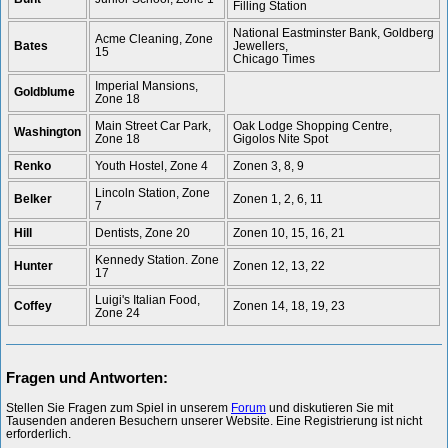
Filling Station
National Eastminster Bank, Goldberg
Acme Cleaning, Zone
Bates
Jewellers,
15
Chicago Times
Imperial Mansions,
Goldblume
Zone 18
Main Street Car Park,
Oak Lodge Shopping Centre,
Washington
Zone 18
Gigolos Nite Spot
Renko
Youth Hostel, Zone 4
Zonen 3, 8, 9
Lincoln Station, Zone
Belker
Zonen 1, 2, 6, 11
7
Hill
Dentists, Zone 20
Zonen 10, 15, 16, 21
Kennedy Station. Zone
Hunter
Zonen 12, 13, 22
17
Luigi's Italian Food,
Coffey
Zonen 14, 18, 19, 23
Zone 24
Fragen und Antworten:
Stellen Sie Fragen zum Spiel in unserem
Forum
und diskutieren Sie mit
Tausenden anderen Besuchern unserer Website. Eine Registrierung ist nicht
erforderlich.