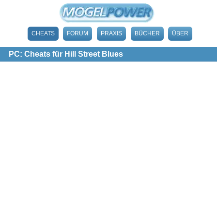
CHEATS
FORUM
PRAXIS
BÜCHER
ÜBER
PC: Cheats für Hill Street Blues