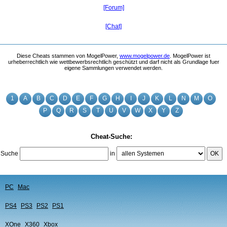
[Forum]
[Chat]
Diese Cheats stammen von MogelPower,
www.mogelpower.de
. MogelPower ist
urheberrechtlich wie wettbewerbsrechtlich geschützt und darf nicht als Grundlage fuer
eigene Sammlungen verwendet werden.
1
A
B
C
D
E
F
G
H
I
J
K
L
N
M
O
P
Q
R
S
T
U
V
W
X
Y
Z
Cheat-Suche:
Suche
in
OK
PC
Mac
PS4
PS3
PS2
PS1
XOne
X360
Xbox