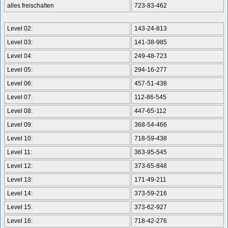
alles freischalten
723-83-462
Level 02:
143-24-813
Level 03:
141-38-985
Level 04:
249-48-723
Level 05:
294-16-277
Level 06:
457-51-438
Level 07:
112-86-545
Level 08:
447-65-112
Level 09:
368-54-466
Level 10:
718-59-438
Level 11:
363-95-545
Level 12:
373-65-848
Level 13:
171-49-211
Level 14:
373-59-216
Level 15:
373-62-927
Level 16:
718-42-276