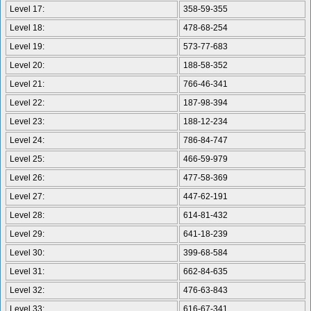
Level 17:
358-59-355
Level 18:
478-68-254
Level 19:
573-77-683
Level 20:
188-58-352
Level 21:
766-46-341
Level 22:
187-98-394
Level 23:
188-12-234
Level 24:
786-84-747
Level 25:
466-59-979
Level 26:
477-58-369
Level 27:
447-62-191
Level 28:
614-81-432
Level 29:
641-18-239
Level 30:
399-68-584
Level 31:
662-84-635
Level 32:
476-63-843
Level 33:
616-67-341