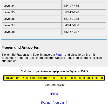
Level 34:
384-97-475
Level 35:
363-13-298
Level 36:
521-71-135
Level 37:
543-17-658
Level 38:
782-57-387
Fragen und Antworten:
Stellen Sie Fragen zum Spiel in unserem
Forum
und diskutieren Sie mit
Tausenden anderen Besuchern unserer Website. Eine Registrierung ist nicht
erforderlich.
Direktlink:
https://www.mogelpower.de/?gbadv=23643
Prüfvermerk: Diese Cheats wurden nicht getestet, sollten aber funktionieren.
Abfragen:
4.949
[Hilfe]
[Partner-Programm]