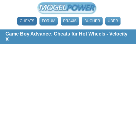
CHEATS
FORUM
PRAXIS
BÜCHER
ÜBER
Game Boy Advance: Cheats für Hot Wheels - Velocity
X