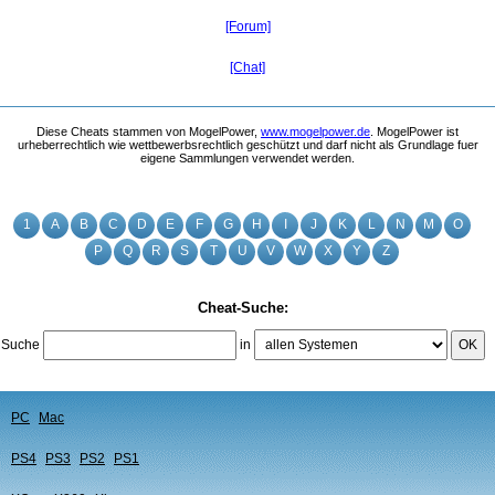
[Forum]
[Chat]
Diese Cheats stammen von MogelPower,
www.mogelpower.de
. MogelPower ist
urheberrechtlich wie wettbewerbsrechtlich geschützt und darf nicht als Grundlage fuer
eigene Sammlungen verwendet werden.
1
A
B
C
D
E
F
G
H
I
J
K
L
N
M
O
P
Q
R
S
T
U
V
W
X
Y
Z
Cheat-Suche:
Suche
in
OK
PC
Mac
PS4
PS3
PS2
PS1