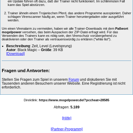
ein Update führen oft dazu, daß der Trainer nicht funktioniert. Im schlimmsten Fall
kann das Spiel abstürzen.
Trainer ähneln einem Trojanischen Pferd, das andere Programme ausspioniert. Daher
schlagen Virenscanner häufig an, wenn Trainer heruntergeladen oder ausgeführt
werden.
Um einen Virenalarm zu vermeiden, haben wir alle Trainer-Downloads mit dem
Paßwort
mogelpower
versehen, das beim Auspacken der ZIP-Datei erfragt wird. Für das
Verwenden des Trainers kann es nötig sein, den Virenschutz vorübergehend zu
deaktivieren oder den Trainer als vertrauenswürdig zu erklären ("white list").
Beschreibung
: Zeit, Level (Levelsprung)
Autor
: Black Magic –
Größe
: 39 KB
[Download]
Fragen und Antworten:
Stellen Sie Fragen zum Spiel in unserem
Forum
und diskutieren Sie mit
Tausenden anderen Besuchern unserer Website. Eine Registrierung ist nicht
erforderlich.
Direktlink:
https://www.mogelpower.de/?pccheat=28585
Abfragen:
5.189
[Hilfe]
[Partner-Programm]