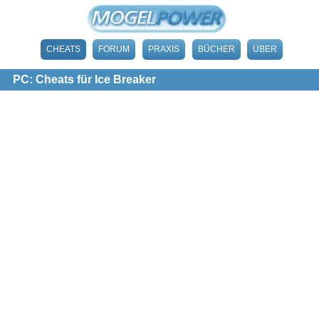
CHEATS
FORUM
PRAXIS
BÜCHER
ÜBER
PC: Cheats für Ice Breaker