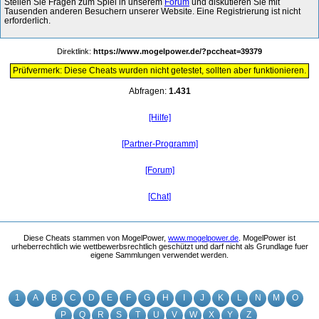
Stellen Sie Fragen zum Spiel in unserem
Forum
und diskutieren Sie mit
Tausenden anderen Besuchern unserer Website. Eine Registrierung ist nicht
erforderlich.
Direktlink:
https://www.mogelpower.de/?pccheat=39379
Prüfvermerk: Diese Cheats wurden nicht getestet, sollten aber funktionieren.
Abfragen:
1.431
[Hilfe]
[Partner-Programm]
[Forum]
[Chat]
Diese Cheats stammen von MogelPower,
www.mogelpower.de
. MogelPower ist
urheberrechtlich wie wettbewerbsrechtlich geschützt und darf nicht als Grundlage fuer
eigene Sammlungen verwendet werden.
1
A
B
C
D
E
F
G
H
I
J
K
L
N
M
O
P
Q
R
S
T
U
V
W
X
Y
Z