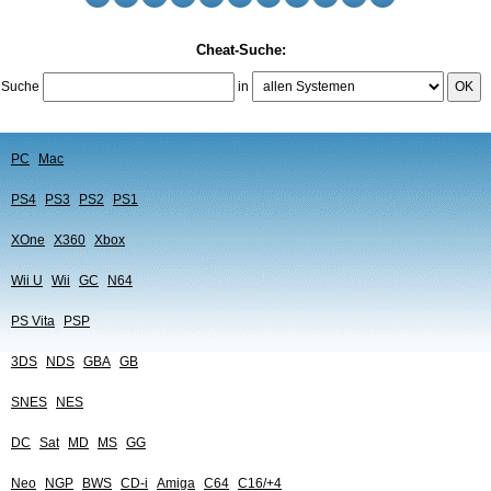
Cheat-Suche:
Suche
in
OK
PC
Mac
PS4
PS3
PS2
PS1
XOne
X360
Xbox
Wii U
Wii
GC
N64
PS Vita
PSP
3DS
NDS
GBA
GB
SNES
NES
DC
Sat
MD
MS
GG
Neo
NGP
BWS
CD-i
Amiga
C64
C16/+4