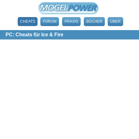
CHEATS
FORUM
PRAXIS
BÜCHER
ÜBER
PC: Cheats für Ice & Fire