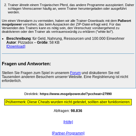
Trainer ähneln einem Trojanischen Pferd, das andere Programme ausspioniert. Daher
schlagen Virenscanner häufig an, wenn Trainer heruntergeladen oder ausgeführt
werden.
Um einen Virenalarm zu vermeiden, haben wir alle Trainer-Downloads mit dem
Paßwort
mogelpower
versehen, das beim Auspacken der ZIP-Datei erfragt wird. Für das
Verwenden des Trainers kann es nötig sein, den Virenschutz vorübergehend zu
deaktivieren oder den Trainer als vertrauenswürdig zu erklären ("white list").
Beschreibung
: für Geld, Nahrung, Ressourcen und 100.000 Einwohner
Autor
: Pizzadox –
Größe
: 58 KB
[Download]
Fragen und Antworten:
Stellen Sie Fragen zum Spiel in unserem
Forum
und diskutieren Sie mit
Tausenden anderen Besuchern unserer Website. Eine Registrierung ist nicht
erforderlich.
Direktlink:
https://www.mogelpower.de/?pccheat=27990
Prüfvermerk: Diese Cheats wurden nicht getestet, sollten aber funktionieren.
Abfragen:
98.836
[Hilfe]
[Partner-Programm]