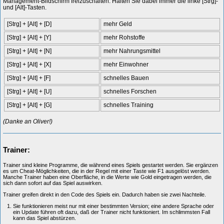
Management-Bildschirm freizuschalten. Halten Sie dabei immer die linke [Strg]-
und [Alt]-Tasten.
[Strg] + [Alt] + [D]
mehr Geld
[Strg] + [Alt] + [Y]
mehr Rohstoffe
[Strg] + [Alt] + [N]
mehr Nahrungsmittel
[Strg] + [Alt] + [X]
mehr Einwohner
[Strg] + [Alt] + [F]
schnelles Bauen
[Strg] + [Alt] + [U]
schnelles Forschen
[Strg] + [Alt] + [G]
schnelles Training
(Danke an Oliver!)
Trainer:
Trainer sind kleine Programme, die während eines Spiels gestartet werden. Sie ergänzen
es um Cheat-Möglichkeiten, die in der Regel mit einer Taste wie F1 ausgelöst werden.
Manche Trainer haben eine Oberfläche, in die Werte wie Gold eingetragen werden, die
sich dann sofort auf das Spiel auswirken.
Trainer greifen direkt in den Code des Spiels ein. Dadurch haben sie zwei Nachteile.
Sie funktionieren meist nur mit einer bestimmten Version; eine andere Sprache oder
ein Update führen oft dazu, daß der Trainer nicht funktioniert. Im schlimmsten Fall
kann das Spiel abstürzen.