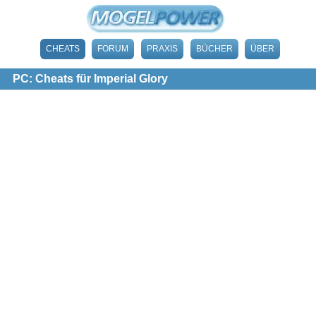
CHEATS
FORUM
PRAXIS
BÜCHER
ÜBER
PC: Cheats für Imperial Glory