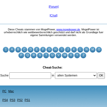
[Forum]
[Chat]
Diese Cheats stammen von MogelPower,
www.mogelpower.de
. MogelPower ist
urheberrechtlich wie wettbewerbsrechtlich geschützt und darf nicht als Grundlage fuer
eigene Sammlungen verwendet werden.
1
A
B
C
D
E
F
G
H
I
J
K
L
N
M
O
P
Q
R
S
T
U
V
W
X
Y
Z
Cheat-Suche:
Suche
in
OK
PC
Mac
PS4
PS3
PS2
PS1