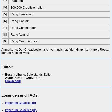
Planeten
[V]
100.000 Credits erhalten
[5]
Rang Lieutenant
[6]
Rang Captain
[7]
Rang Commander
[8]
Rang Admiral
[9[
Rang Grand Admiral
Anmerkung: Der Cheat bezieht sich vermutlich auf den Graphiker Károly Rózsa,
der am Spiel mitwirkte.
Editor:
Beschreibung
: Spielstands-Editor
Autor
: Silver –
Größe
: 8 KB
[Download]
Lösungen und FAQs:
Imperium Galactica (e)
Imperium Galactica (dt)