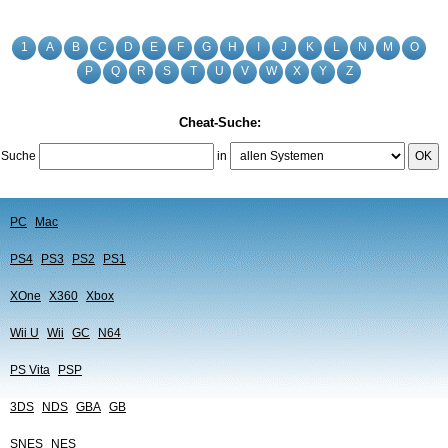
1
A
B
C
D
E
F
G
H
I
J
K
L
N
M
O
P
Q
R
S
T
U
V
W
X
Y
Z
Cheat-Suche:
Suche
in
OK
PC
Mac
PS4
PS3
PS2
PS1
XOne
X360
Xbox
Wii U
Wii
GC
N64
PS Vita
PSP
3DS
NDS
GBA
GB
SNES
NES