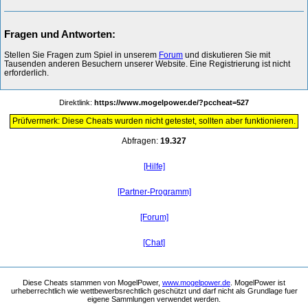
Fragen und Antworten:
Stellen Sie Fragen zum Spiel in unserem
Forum
und diskutieren Sie mit
Tausenden anderen Besuchern unserer Website. Eine Registrierung ist nicht
erforderlich.
Direktlink:
https://www.mogelpower.de/?pccheat=527
Prüfvermerk: Diese Cheats wurden nicht getestet, sollten aber funktionieren.
Abfragen:
19.327
[Hilfe]
[Partner-Programm]
[Forum]
[Chat]
Diese Cheats stammen von MogelPower,
www.mogelpower.de
. MogelPower ist
urheberrechtlich wie wettbewerbsrechtlich geschützt und darf nicht als Grundlage fuer
eigene Sammlungen verwendet werden.