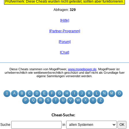
Prüfvermerk: Diese Cheats wurden nicht getestet, sollten aber funktionieren.
Abfragen:
329
[Hilfe]
[Partner-Programm]
[Forum]
[Chat]
Diese Cheats stammen von MogelPower,
www.mogelpower.de
. MogelPower ist
urheberrechtlich wie wettbewerbsrechtlich geschützt und darf nicht als Grundlage fuer
eigene Sammlungen verwendet werden.
1
A
B
C
D
E
F
G
H
I
J
K
L
N
M
O
P
Q
R
S
T
U
V
W
X
Y
Z
Cheat-Suche:
Suche
in
OK