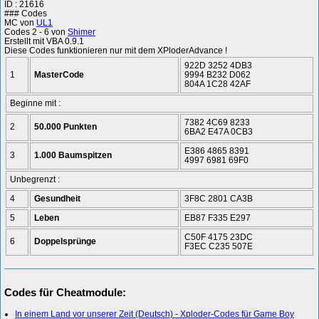
ID : 21616
### Codes
MC von
UL1
Codes 2 - 6 von
Shimer
Erstellt mit VBA 0.9.1
Diese Codes funktionieren nur mit dem XPloderAdvance !
922D 3252 4DB3
1
MasterCode
9994 B232 D062
804A 1C28 42AF
Beginne mit :
7382 4C69 8233
2
50.000 Punkten
6BA2 E47A 0CB3
E386 4865 8391
3
1.000 Baumspitzen
4997 6981 69F0
Unbegrenzt :
4
Gesundheit
3F8C 2801 CA3B
5
Leben
EB87 F335 E297
C50F 4175 23DC
6
Doppelsprünge
F3EC C235 507E
Codes für Cheatmodule:
In einem Land vor unserer Zeit (Deutsch) - Xploder-Codes für Game Boy