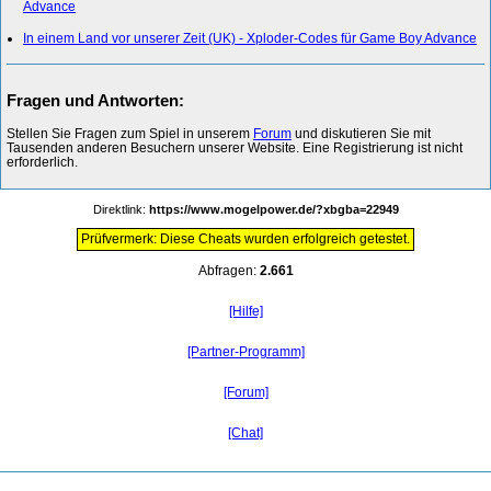
Advance
In einem Land vor unserer Zeit (UK) - Xploder-Codes für Game Boy Advance
Fragen und Antworten:
Stellen Sie Fragen zum Spiel in unserem
Forum
und diskutieren Sie mit
Tausenden anderen Besuchern unserer Website. Eine Registrierung ist nicht
erforderlich.
Direktlink:
https://www.mogelpower.de/?xbgba=22949
Prüfvermerk: Diese Cheats wurden erfolgreich getestet.
Abfragen:
2.661
[Hilfe]
[Partner-Programm]
[Forum]
[Chat]