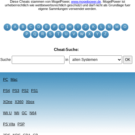
Diese Cheats stammen von MogelPower,
www.mogelpower.de
. MogelPower ist
urheberrechtlich wie wettbewerbsrechtlich geschützt und darf nicht als Grundlage fuer
eigene Sammlungen verwendet werden.
1
A
B
C
D
E
F
G
H
I
J
K
L
N
M
O
P
Q
R
S
T
U
V
W
X
Y
Z
Cheat-Suche:
Suche
in
OK
PC
Mac
PS4
PS3
PS2
PS1
XOne
X360
Xbox
Wii U
Wii
GC
N64
PS Vita
PSP