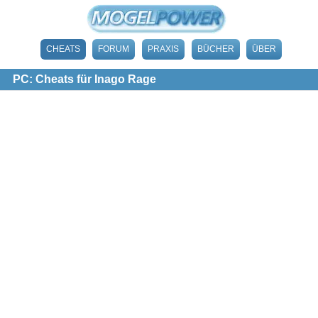
CHEATS
FORUM
PRAXIS
BÜCHER
ÜBER
PC: Cheats für Inago Rage