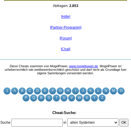
Abfragen:
2.853
[Hilfe]
[Partner-Programm]
[Forum]
[Chat]
Diese Cheats stammen von MogelPower,
www.mogelpower.de
. MogelPower ist
urheberrechtlich wie wettbewerbsrechtlich geschützt und darf nicht als Grundlage fuer
eigene Sammlungen verwendet werden.
1
A
B
C
D
E
F
G
H
I
J
K
L
N
M
O
P
Q
R
S
T
U
V
W
X
Y
Z
Cheat-Suche:
Suche
in
OK