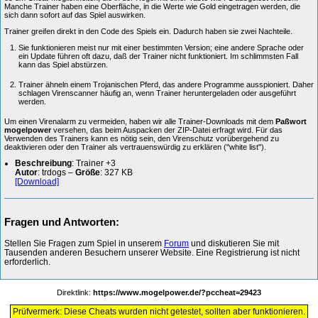
Manche Trainer haben eine Oberfläche, in die Werte wie Gold eingetragen werden, die
sich dann sofort auf das Spiel auswirken.
Trainer greifen direkt in den Code des Spiels ein. Dadurch haben sie zwei Nachteile.
Sie funktionieren meist nur mit einer bestimmten Version; eine andere Sprache oder
ein Update führen oft dazu, daß der Trainer nicht funktioniert. Im schlimmsten Fall
kann das Spiel abstürzen.
Trainer ähneln einem Trojanischen Pferd, das andere Programme ausspioniert. Daher
schlagen Virenscanner häufig an, wenn Trainer heruntergeladen oder ausgeführt
werden.
Um einen Virenalarm zu vermeiden, haben wir alle Trainer-Downloads mit dem
Paßwort
mogelpower
versehen, das beim Auspacken der ZIP-Datei erfragt wird. Für das
Verwenden des Trainers kann es nötig sein, den Virenschutz vorübergehend zu
deaktivieren oder den Trainer als vertrauenswürdig zu erklären ("white list").
Beschreibung
: Trainer +3
Autor
: trdogs –
Größe
: 327 KB
[Download]
Fragen und Antworten:
Stellen Sie Fragen zum Spiel in unserem
Forum
und diskutieren Sie mit
Tausenden anderen Besuchern unserer Website. Eine Registrierung ist nicht
erforderlich.
Direktlink:
https://www.mogelpower.de/?pccheat=29423
Prüfvermerk: Diese Cheats wurden nicht getestet, sollten aber funktionieren.