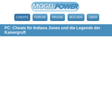
CHEATS
FORUM
PRAXIS
BÜCHER
ÜBER
PC: Cheats für Indiana Jones und die Legende der
Kaisergruft