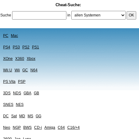
Cheat-Suche:
Suche
in
OK
PC
Mac
PS4
PS3
PS2
PS1
XOne
X360
Xbox
Wii U
Wii
GC
N64
PS Vita
PSP
3DS
NDS
GBA
GB
SNES
NES
DC
Sat
MD
MS
GG
Neo
NGP
BWS
CD-i
Amiga
C64
C16/+4
2600
Jag
Lynx