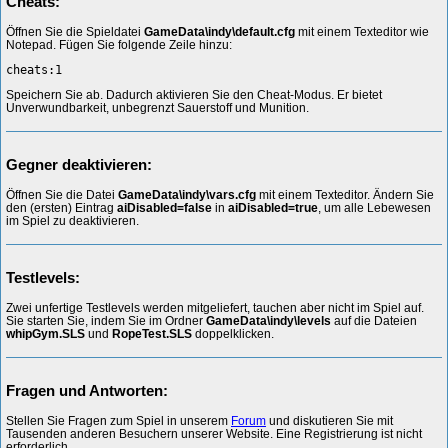
Cheats:
Öffnen Sie die Spieldatei
GameData\indy\default.cfg
mit einem Texteditor wie
Notepad. Fügen Sie folgende Zeile hinzu:
cheats:1
Speichern Sie ab. Dadurch aktivieren Sie den Cheat-Modus. Er bietet
Unverwundbarkeit, unbegrenzt Sauerstoff und Munition.
Gegner deaktivieren:
Öffnen Sie die Datei
GameData\indy\vars.cfg
mit einem Texteditor. Ändern Sie
den (ersten) Eintrag
aiDisabled=false
in
aiDisabled=true
, um alle Lebewesen
im Spiel zu deaktivieren.
Testlevels:
Zwei unfertige Testlevels werden mitgeliefert, tauchen aber nicht im Spiel auf.
Sie starten Sie, indem Sie im Ordner
GameData\indy\levels
auf die Dateien
whipGym.SLS
und
RopeTest.SLS
doppelklicken.
Fragen und Antworten:
Stellen Sie Fragen zum Spiel in unserem
Forum
und diskutieren Sie mit
Tausenden anderen Besuchern unserer Website. Eine Registrierung ist nicht
erforderlich.