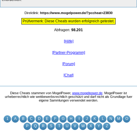
Direktlink:
https://www.mogelpower.de/?pccheat=23830
Prüfvermerk: Diese Cheats wurden erfolgreich getestet.
Abfragen:
98.201
[Hilfe]
[Partner-Programm]
[Forum]
[Chat]
Diese Cheats stammen von MogelPower,
www.mogelpower.de
. MogelPower ist
urheberrechtlich wie wettbewerbsrechtlich geschützt und darf nicht als Grundlage fuer
eigene Sammlungen verwendet werden.
1
A
B
C
D
E
F
G
H
I
J
K
L
N
M
O
P
Q
R
S
T
U
V
W
X
Y
Z