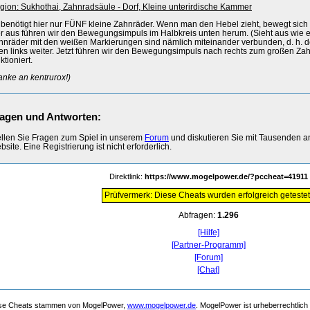
gion: Sukhothai, Zahnradsäule - Dorf, Kleine unterirdische Kammer
r benötigt hier nur FÜNF kleine Zahnräder. Wenn man den Hebel zieht, bewegt sich
er aus führen wir den Bewegungsimpuls im Halbkreis unten herum. (Sieht aus wie 
hnräder mit den weißen Markierungen sind nämlich miteinander verbunden, d. h. d
en links weiter. Jetzt führen wir den Bewegungsimpuls nach rechts zum großen Zah
ktioniert.
anke an kentrurox!)
agen und Antworten:
ellen Sie Fragen zum Spiel in unserem
Forum
und diskutieren Sie mit Tausenden 
site. Eine Registrierung ist nicht erforderlich.
Direktlink:
https://www.mogelpower.de/?pccheat=41911
Prüfvermerk: Diese Cheats wurden erfolgreich getestet
Abfragen:
1.296
[Hilfe]
[Partner-Programm]
[Forum]
[Chat]
se Cheats stammen von MogelPower,
www.mogelpower.de
. MogelPower ist urheberrechtlich