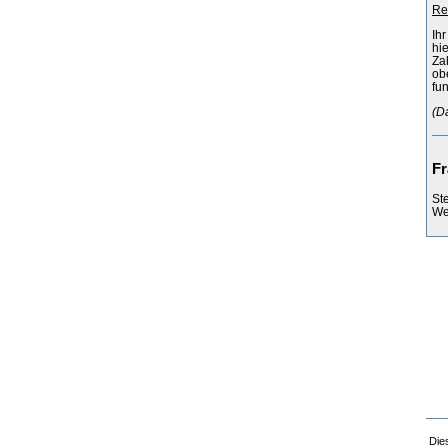
Re
Ih
hi
Za
ob
fun
(D
Fr
St
Web
Die