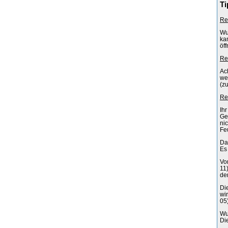
Ti
Re
Wu
ka
öf
Re
Ac
we
(z
Re
Ih
Ge
ni
Fe
Da
Es
Vo
11
de
Di
wi
05
Wu
Di