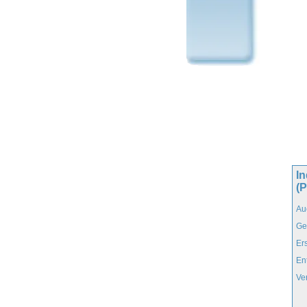
I
(
Au
Ge
Er
En
Ve