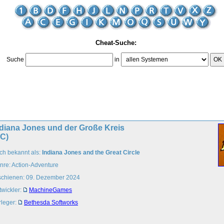
Cheat-Suche:
Suche
in
OK
ndiana Jones und der Große Kreis
PC)
ch bekannt als:
Indiana Jones and the Great Circle
nre: Action-Adventure
schienen: 09. Dezember 2024
twickler:
MachineGames
rleger:
Bethesda Softworks