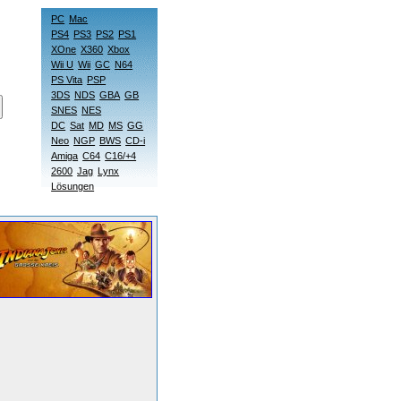
PC
Mac
PS4
PS3
PS2
PS1
XOne
X360
Xbox
Wii U
Wii
GC
N64
PS Vita
PSP
3DS
NDS
GBA
GB
SNES
NES
DC
Sat
MD
MS
GG
Neo
NGP
BWS
CD-i
Amiga
C64
C16/+4
2600
Jag
Lynx
Lösungen