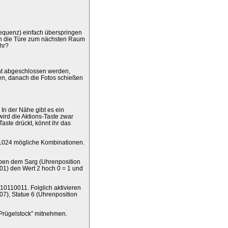
equenz) einfach überspringen
ch die Türe zum nächsten Raum
ahr?
cht abgeschlossen werden,
ren, danach die Fotos schießen
In der Nähe gibt es ein
ird die Aktions-Taste zwar
aste drückt, könnt ihr das
= 1024 mögliche Kombinationen.
eben dem Sarg (Uhrenposition
01) den Wert 2 hoch 0 = 1 und
110110011. Folglich aktivieren
 07), Statue 6 (Uhrenposition
 Prügelstock" mitnehmen.