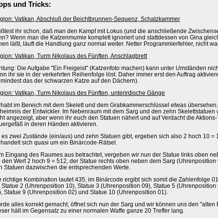
pps und Tricks:
gion: Vatikan, Abschluß der Beichtbrunnen-Sequenz, Schatzkammer
ßtest ihr schon, daß man den Kampf mit Lokus (und die anschließende Zwischens
nn? Wenn man die Katzenmumie komplett ignoriert und stattdessen von Gina glei
fnen läßt, läuft die Handlung ganz normal weiter. Netter Programmierfehler, nicht w
gion: Vatikan, Turm Nikolaus des Fünften, Anschlagbrett
htung: Die Aufgabe "Ein Freigeist" (Katzenfoto machen) kann unter Umständen ni
nn ihr sie in der verkehrten Reihenfolge löst. Daher immer erst den Auftrag aktivie
umindest das der schwarzen Katze auf den Dächern).
gion: Vatikan, Turm Nikolaus des Fünften, unterirdische Gänge
r habt im Bereich mit dem Skelett und dem Grabkammerschlüssel etwas übersehen. 
heimnis der Entwickler. Im Nebenraum mit dem Sarg und den zehn Skelettstatuen w
cht angezeigt, aber wenn ihr euch den Statuen nähert und auf Verdacht die Aktions-T
uergefäß in deren Händen aktivieren.
 es zwei Zustände (ein/aus) und zehn Statuen gibt, ergeben sich also 2 hoch 10 
 handelt sich quasi um ein Binärcode-Rätsel.
m Eingang des Raumes aus betrachtet, vergeben wir nun der Statue links oben n
) den Wert 2 hoch 9 = 512, der Statue rechts oben neben dem Sarg (Uhrenposition 
n Statuen dazwischen die entsprechenden Werte.
e richtige Kombination lautet 435, im Binärcode ergibt sich somit die Zahlenfolge 0
r Statue 2 (Uhrenposition 10), Statue 3 (Uhrenposition 09), Statue 5 (Uhrenposition
), Statue 9 (Uhrenposition 02) und Statue 10 (Uhrenposition 01).
rde alles korrekt gemacht, öffnet sich nun der Sarg und wir können uns den "alten
eser hält im Gegensatz zu einer normalen Waffe ganze 20 Treffer lang.