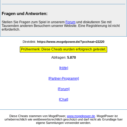
Fragen und Antworten:
Stellen Sie Fragen zum Spiel in unserem
Forum
und diskutieren Sie mit
Tausenden anderen Besuchern unserer Website. Eine Registrierung ist nicht
erforderlich.
Direktlink:
https://www.mogelpower.de/?pccheat=22220
Prüfvermerk: Diese Cheats wurden erfolgreich getestet.
Abfragen:
5.870
[Hilfe]
[Partner-Programm]
[Forum]
[Chat]
Diese Cheats stammen von MogelPower,
www.mogelpower.de
. MogelPower ist
urheberrechtlich wie wettbewerbsrechtlich geschützt und darf nicht als Grundlage fuer
eigene Sammlungen verwendet werden.