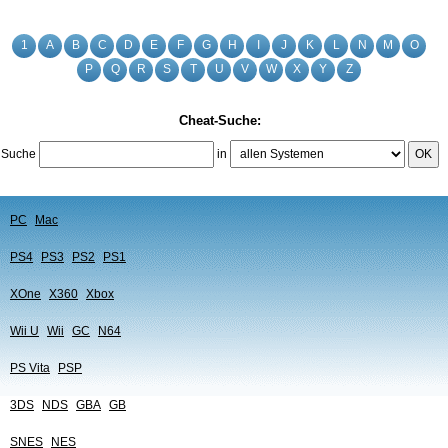
1
A
B
C
D
E
F
G
H
I
J
K
L
N
M
O
P
Q
R
S
T
U
V
W
X
Y
Z
Cheat-Suche:
Suche
in
OK
PC
Mac
PS4
PS3
PS2
PS1
XOne
X360
Xbox
Wii U
Wii
GC
N64
PS Vita
PSP
3DS
NDS
GBA
GB
SNES
NES