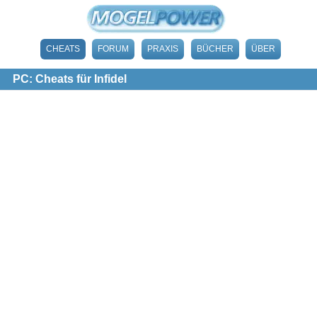
CHEATS
FORUM
PRAXIS
BÜCHER
ÜBER
PC: Cheats für Infidel