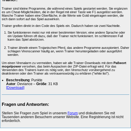
Trainer sind kleine Programme, die während eines Spiels gestartet werden. Sie ergänzen
es um Cheat-Möglichkeiten, die in der Regel mit einer Taste wie F1 ausgelöst werden.
Manche Trainer haben eine Oberfläche, in die Werte wie Gold eingetragen werden, die
sich dann sofort auf das Spiel auswirken.
Trainer greifen direkt in den Code des Spiels ein. Dadurch haben sie zwei Nachteile.
Sie funktionieren meist nur mit einer bestimmten Version; eine andere Sprache oder
ein Update führen oft dazu, daß der Trainer nicht funktioniert. Im schlimmsten Fall
kann das Spiel abstürzen.
Trainer ähneln einem Trojanischen Pferd, das andere Programme ausspioniert. Daher
schlagen Virenscanner häufig an, wenn Trainer heruntergeladen oder ausgeführt
werden.
Um einen Virenalarm zu vermeiden, haben wir alle Trainer-Downloads mit dem
Paßwort
mogelpower
versehen, das beim Auspacken der ZIP-Datei erfragt wird. Für das
Verwenden des Trainers kann es nötig sein, den Virenschutz vorübergehend zu
deaktivieren oder den Trainer als vertrauenswürdig zu erklären ("white list").
Beschreibung
: Punkte
Autor
: Deviance –
Größe
: 31 KB
[Download]
Fragen und Antworten:
Stellen Sie Fragen zum Spiel in unserem
Forum
und diskutieren Sie mit
Tausenden anderen Besuchern unserer Website. Eine Registrierung ist nicht
erforderlich.