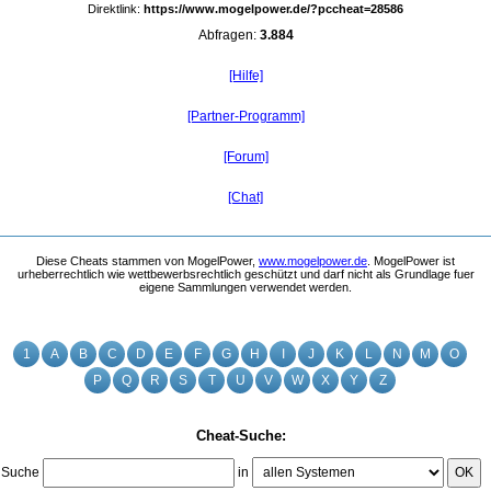
Direktlink:
https://www.mogelpower.de/?pccheat=28586
Abfragen:
3.884
[Hilfe]
[Partner-Programm]
[Forum]
[Chat]
Diese Cheats stammen von MogelPower,
www.mogelpower.de
. MogelPower ist
urheberrechtlich wie wettbewerbsrechtlich geschützt und darf nicht als Grundlage fuer
eigene Sammlungen verwendet werden.
1
A
B
C
D
E
F
G
H
I
J
K
L
N
M
O
P
Q
R
S
T
U
V
W
X
Y
Z
Cheat-Suche:
Suche
in
OK