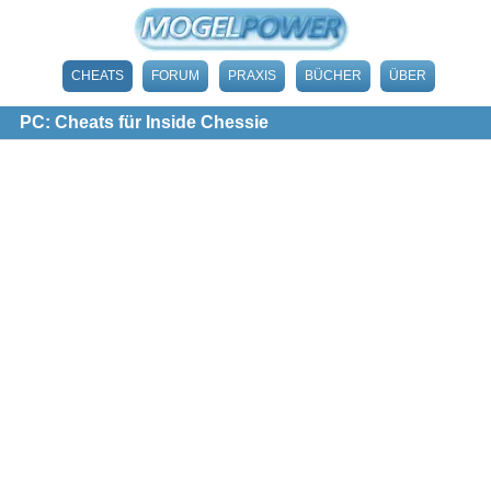
CHEATS
FORUM
PRAXIS
BÜCHER
ÜBER
PC: Cheats für Inside Chessie