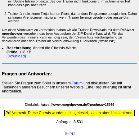
ein Update führen oft dazu, daß der Trainer nicht funktioniert. Im schlimmsten Fall
kann das Spiel abstürzen.
Trainer ähneln einem Trojanischen Pferd, das andere Programme ausspioniert. Daher
schlagen Virenscanner häufig an, wenn Trainer heruntergeladen oder ausgeführt
werden.
Um einen Virenalarm zu vermeiden, haben wir alle Trainer-Downloads mit dem
Paßwort
mogelpower
versehen, das beim Auspacken der ZIP-Datei erfragt wird. Für das
Verwenden des Trainers kann es nötig sein, den Virenschutz vorübergehend zu
deaktivieren oder den Trainer als vertrauenswürdig zu erklären ("white list").
Beschreibung
: ändert die Chessis-Werte
Größe
: 118 KB
[Download]
Fragen und Antworten:
Stellen Sie Fragen zum Spiel in unserem
Forum
und diskutieren Sie mit
Tausenden anderen Besuchern unserer Website. Eine Registrierung ist nicht
erforderlich.
Direktlink:
https://www.mogelpower.de/?pccheat=15989
Prüfvermerk: Diese Cheats wurden nicht getestet, sollten aber funktionieren.
Abfragen:
8.531
[Hilfe]