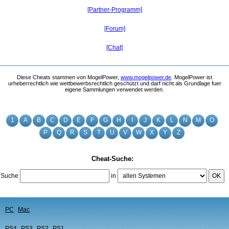
[Partner-Programm]
[Forum]
[Chat]
Diese Cheats stammen von MogelPower,
www.mogelpower.de
. MogelPower ist
urheberrechtlich wie wettbewerbsrechtlich geschützt und darf nicht als Grundlage fuer
eigene Sammlungen verwendet werden.
1
A
B
C
D
E
F
G
H
I
J
K
L
N
M
O
P
Q
R
S
T
U
V
W
X
Y
Z
Cheat-Suche:
Suche
in
OK
PC
Mac
PS4
PS3
PS2
PS1