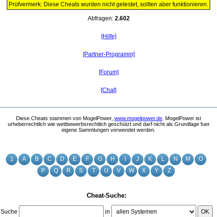
Prüfvermerk: Diese Cheats wurden nicht getestet, sollten aber funktionieren.
Abfragen:
2.602
[Hilfe]
[Partner-Programm]
[Forum]
[Chat]
Diese Cheats stammen von MogelPower,
www.mogelpower.de
. MogelPower ist
urheberrechtlich wie wettbewerbsrechtlich geschützt und darf nicht als Grundlage fuer
eigene Sammlungen verwendet werden.
1
A
B
C
D
E
F
G
H
I
J
K
L
N
M
O
P
Q
R
S
T
U
V
W
X
Y
Z
Cheat-Suche:
Suche
in
OK