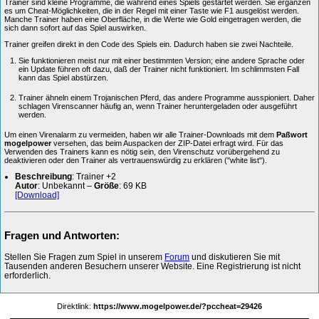
Trainer sind kleine Programme, die während eines Spiels gestartet werden. Sie ergänzen
es um Cheat-Möglichkeiten, die in der Regel mit einer Taste wie F1 ausgelöst werden.
Manche Trainer haben eine Oberfläche, in die Werte wie Gold eingetragen werden, die
sich dann sofort auf das Spiel auswirken.
Trainer greifen direkt in den Code des Spiels ein. Dadurch haben sie zwei Nachteile.
Sie funktionieren meist nur mit einer bestimmten Version; eine andere Sprache oder
ein Update führen oft dazu, daß der Trainer nicht funktioniert. Im schlimmsten Fall
kann das Spiel abstürzen.
Trainer ähneln einem Trojanischen Pferd, das andere Programme ausspioniert. Daher
schlagen Virenscanner häufig an, wenn Trainer heruntergeladen oder ausgeführt
werden.
Um einen Virenalarm zu vermeiden, haben wir alle Trainer-Downloads mit dem
Paßwort
mogelpower
versehen, das beim Auspacken der ZIP-Datei erfragt wird. Für das
Verwenden des Trainers kann es nötig sein, den Virenschutz vorübergehend zu
deaktivieren oder den Trainer als vertrauenswürdig zu erklären ("white list").
Beschreibung
: Trainer +2
Autor
: Unbekannt –
Größe
: 69 KB
[Download]
Fragen und Antworten:
Stellen Sie Fragen zum Spiel in unserem
Forum
und diskutieren Sie mit
Tausenden anderen Besuchern unserer Website. Eine Registrierung ist nicht
erforderlich.
Direktlink:
https://www.mogelpower.de/?pccheat=29426