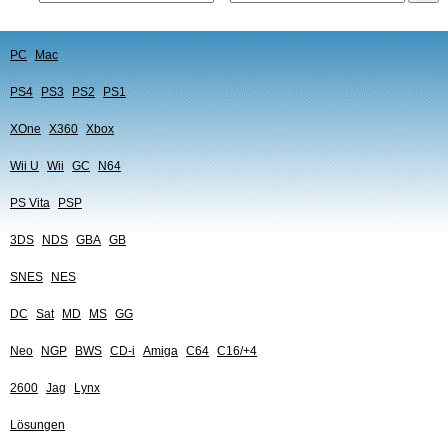
PC
Mac
PS4
PS3
PS2
PS1
XOne
X360
Xbox
Wii U
Wii
GC
N64
PS Vita
PSP
3DS
NDS
GBA
GB
SNES
NES
DC
Sat
MD
MS
GG
Neo
NGP
BWS
CD-i
Amiga
C64
C16/+4
2600
Jag
Lynx
Lösungen