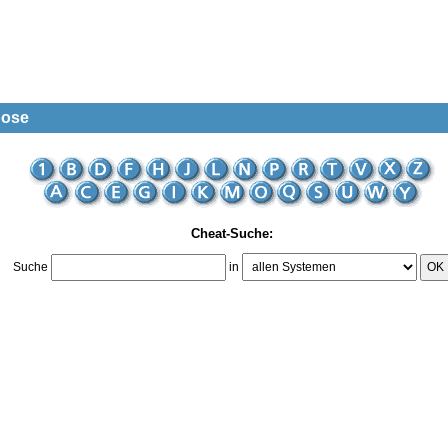
pose
Cheat-Suche:
Suche
in
OK