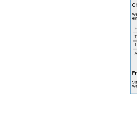
Ch
We
ei
F
1
Fr
St
Web