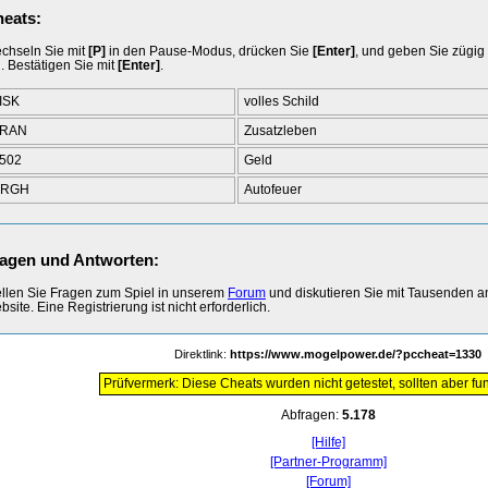
eats:
chseln Sie mit
[P]
in den Pause-Modus, drücken Sie
[Enter]
, und geben Sie zügig
n. Bestätigen Sie mit
[Enter]
.
ISK
volles Schild
TRAN
Zusatzleben
502
Geld
ARGH
Autofeuer
agen und Antworten:
ellen Sie Fragen zum Spiel in unserem
Forum
und diskutieren Sie mit Tausenden 
site. Eine Registrierung ist nicht erforderlich.
Direktlink:
https://www.mogelpower.de/?pccheat=1330
Prüfvermerk: Diese Cheats wurden nicht getestet, sollten aber fun
Abfragen:
5.178
[Hilfe]
[Partner-Programm]
[Forum]