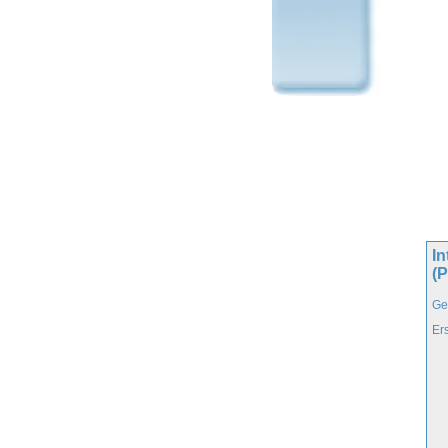
In
(
Ge
Er