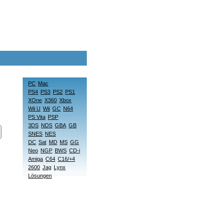
PC
Mac
PS4
PS3
PS2
PS1
XOne
X360
Xbox
Wii U
Wii
GC
N64
PS Vita
PSP
3DS
NDS
GBA
GB
SNES
NES
DC
Sat
MD
MS
GG
Neo
NGP
BWS
CD-i
Amiga
C64
C16/+4
2600
Jag
Lynx
Lösungen