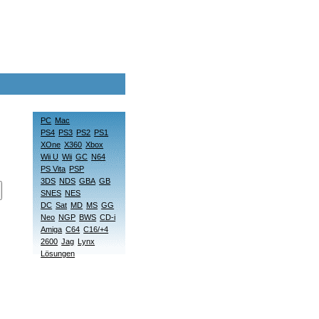
PC
Mac
PS4
PS3
PS2
PS1
XOne
X360
Xbox
Wii U
Wii
GC
N64
PS Vita
PSP
3DS
NDS
GBA
GB
SNES
NES
DC
Sat
MD
MS
GG
Neo
NGP
BWS
CD-i
Amiga
C64
C16/+4
2600
Jag
Lynx
Lösungen