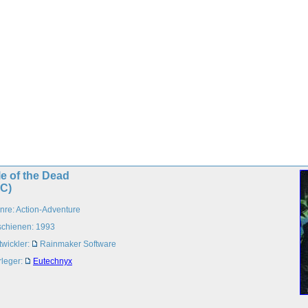
le of the Dead
PC)
nre: Action-Adventure
schienen: 1993
twickler:
Rainmaker Software
rleger:
Eutechnyx