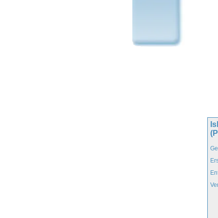
Is
(
Ge
Er
En
Ve