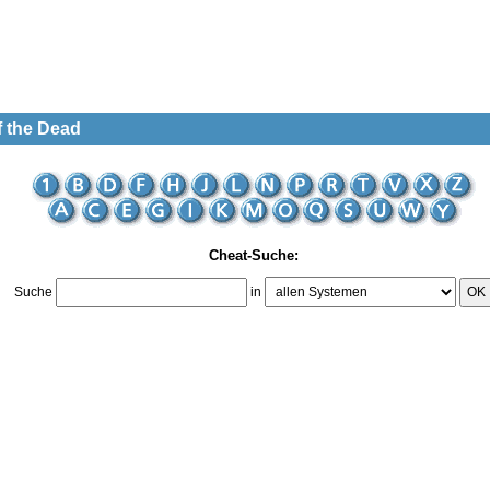
f the Dead
Cheat-Suche:
Suche
in
OK