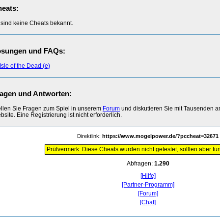
eats:
 sind keine Cheats bekannt.
ösungen und FAQs:
Isle of the Dead (e)
agen und Antworten:
ellen Sie Fragen zum Spiel in unserem
Forum
und diskutieren Sie mit Tausenden 
site. Eine Registrierung ist nicht erforderlich.
Direktlink:
https://www.mogelpower.de/?pccheat=32671
Prüfvermerk: Diese Cheats wurden nicht getestet, sollten aber fun
Abfragen:
1.290
[Hilfe]
[Partner-Programm]
[Forum]
[Chat]