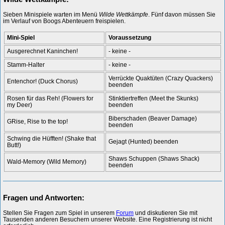
Sieben Minispiele warten im Menü
Wilde Wettkämpfe
. Fünf davon müssen Sie
im Verlauf von Boogs Abenteuern freispielen.
Mini-Spiel
Voraussetzung
Ausgerechnet Kaninchen!
- keine -
Stamm-Halter
- keine -
Verrückte Quaktüten (Crazy Quackers)
Entenchor! (Duck Chorus)
beenden
Rosen für das Reh! (Flowers for
Stinktiertreffen (Meet the Skunks)
my Deer)
beenden
Biberschaden (Beaver Damage)
GRise, Rise to the top!
beenden
Schwing die Hüfften! (Shake that
Gejagt (Hunted) beenden
Butt!)
Shaws Schuppen (Shaws Shack)
Wald-Memory (Wild Memory)
beenden
Fragen und Antworten:
Stellen Sie Fragen zum Spiel in unserem
Forum
und diskutieren Sie mit
Tausenden anderen Besuchern unserer Website. Eine Registrierung ist nicht