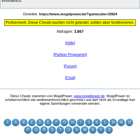
erforderlich.
Direktlink:
https://www.mogelpower.de/?gamecube=33924
Prüfvermerk: Diese Cheats wurden nicht getestet, sollten aber funktionieren.
Abfragen:
3.867
[Hilfe]
[Partner-Programm]
[Forum]
[Chat]
Diese Cheats stammen von MogelPower,
www.mogelpower.de
. MogelPower ist
urheberrechtlich wie wettbewerbsrechtlich geschützt und darf nicht als Grundlage fuer
eigene Sammlungen verwendet werden.
1
A
B
C
D
E
F
G
H
I
J
K
L
N
M
O
P
Q
R
S
T
U
V
W
X
Y
Z