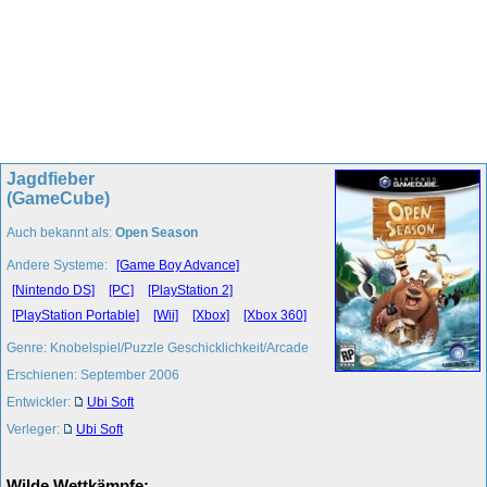
Jagdfieber
(GameCube)
Auch bekannt als:
Open Season
Andere Systeme:
[Game Boy Advance]
[Nintendo DS]
[PC]
[PlayStation 2]
[PlayStation Portable]
[Wii]
[Xbox]
[Xbox 360]
Genre: Knobelspiel/Puzzle Geschicklichkeit/Arcade
Erschienen: September 2006
Entwickler:
Ubi Soft
Verleger:
Ubi Soft
Wilde Wettkämpfe: