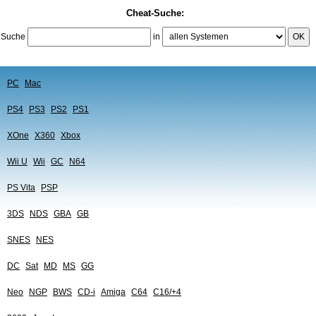
Cheat-Suche:
Suche
in
OK
PC
Mac
PS4
PS3
PS2
PS1
XOne
X360
Xbox
Wii U
Wii
GC
N64
PS Vita
PSP
3DS
NDS
GBA
GB
SNES
NES
DC
Sat
MD
MS
GG
Neo
NGP
BWS
CD-i
Amiga
C64
C16/+4