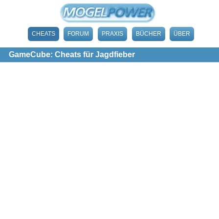
CHEATS
FORUM
PRAXIS
BÜCHER
ÜBER
GameCube: Cheats für Jagdfieber