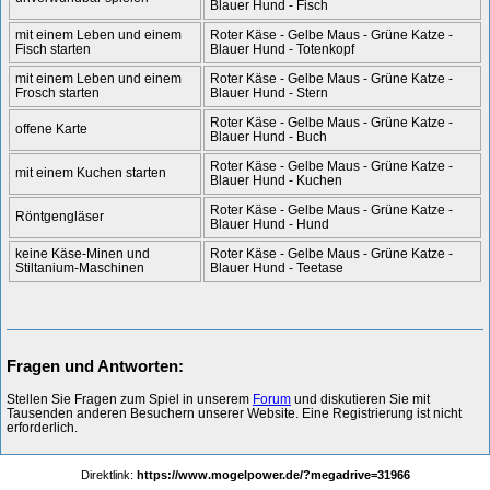
Blauer Hund - Fisch
mit einem Leben und einem
Roter Käse - Gelbe Maus - Grüne Katze -
Fisch starten
Blauer Hund - Totenkopf
mit einem Leben und einem
Roter Käse - Gelbe Maus - Grüne Katze -
Frosch starten
Blauer Hund - Stern
Roter Käse - Gelbe Maus - Grüne Katze -
offene Karte
Blauer Hund - Buch
Roter Käse - Gelbe Maus - Grüne Katze -
mit einem Kuchen starten
Blauer Hund - Kuchen
Roter Käse - Gelbe Maus - Grüne Katze -
Röntgengläser
Blauer Hund - Hund
keine Käse-Minen und
Roter Käse - Gelbe Maus - Grüne Katze -
Stiltanium-Maschinen
Blauer Hund - Teetase
Fragen und Antworten:
Stellen Sie Fragen zum Spiel in unserem
Forum
und diskutieren Sie mit
Tausenden anderen Besuchern unserer Website. Eine Registrierung ist nicht
erforderlich.
Direktlink:
https://www.mogelpower.de/?megadrive=31966