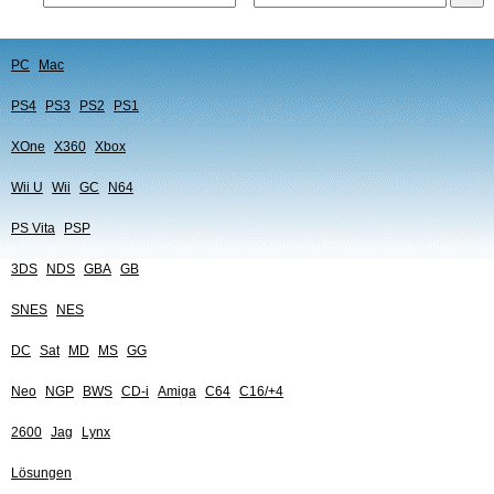
PC
Mac
PS4
PS3
PS2
PS1
XOne
X360
Xbox
Wii U
Wii
GC
N64
PS Vita
PSP
3DS
NDS
GBA
GB
SNES
NES
DC
Sat
MD
MS
GG
Neo
NGP
BWS
CD-i
Amiga
C64
C16/+4
2600
Jag
Lynx
Lösungen