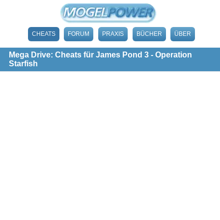
CHEATS
FORUM
PRAXIS
BÜCHER
ÜBER
Mega Drive: Cheats für James Pond 3 - Operation
Starfish