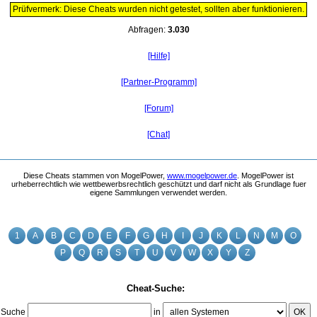
Prüfvermerk: Diese Cheats wurden nicht getestet, sollten aber funktionieren.
Abfragen:
3.030
[Hilfe]
[Partner-Programm]
[Forum]
[Chat]
Diese Cheats stammen von MogelPower,
www.mogelpower.de
. MogelPower ist
urheberrechtlich wie wettbewerbsrechtlich geschützt und darf nicht als Grundlage fuer
eigene Sammlungen verwendet werden.
1
A
B
C
D
E
F
G
H
I
J
K
L
N
M
O
P
Q
R
S
T
U
V
W
X
Y
Z
Cheat-Suche:
Suche
in
OK