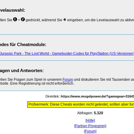
velauswahl:
lten Sie
+
gedrückt, während Sie
eingeben, um die Levelauswahl zu aktivi
des für Cheatmodule:
Jurassic Park - The Lost World - Gamebuster-Codes für PlayStation (US-Versionen
agen und Antworten:
ellen Sie Fragen zum Spiel in unserem
Forum
und diskutieren Sie mit Tausenden 
site. Eine Registrierung ist nicht erforderlich.
Direktlink:
https://www.mogelpower.de/?gamegear=3164
Prüfvermerk: Diese Cheats wurden nicht getestet, sollten aber fun
Abfragen:
5.320
[Hilfe]
[Partner-Programm]
[Forum]