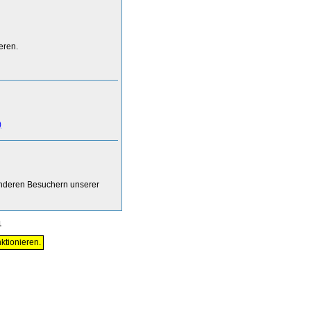
eren.
)
anderen Besuchern unserer
1
ktionieren.