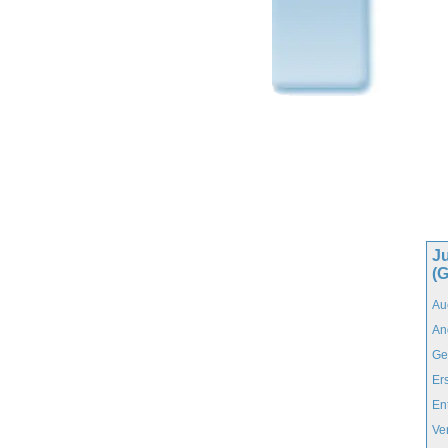
Ju
(
Au
An
Ge
Er
En
Ve