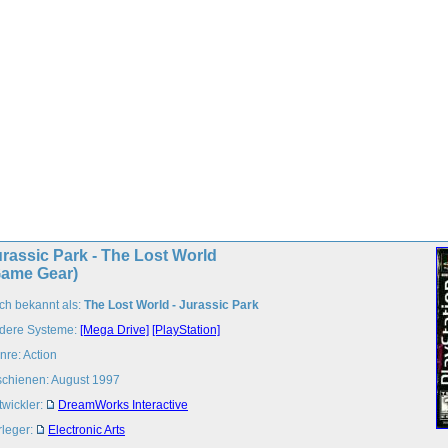
rassic Park - The Lost World
Game Gear)
ch bekannt als:
The Lost World - Jurassic Park
dere Systeme:
[Mega Drive]
[PlayStation]
nre: Action
schienen: August 1997
twickler:
DreamWorks Interactive
rleger:
Electronic Arts