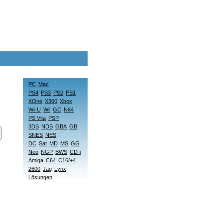
PC
Mac
PS4
PS3
PS2
PS1
XOne
X360
Xbox
Wii U
Wii
GC
N64
PS Vita
PSP
3DS
NDS
GBA
GB
SNES
NES
DC
Sat
MD
MS
GG
Neo
NGP
BWS
CD-i
Amiga
C64
C16/+4
2600
Jag
Lynx
Lösungen