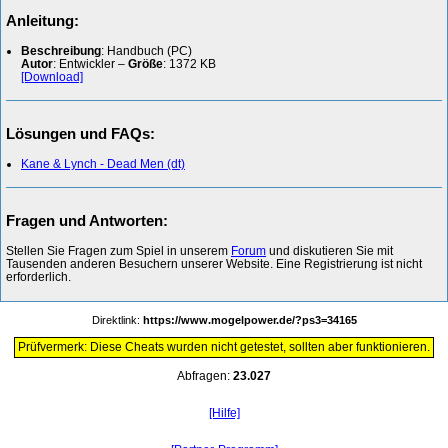
Anleitung:
Beschreibung
: Handbuch (PC)
Autor
: Entwickler –
Größe
: 1372 KB
[Download]
Lösungen und FAQs:
Kane & Lynch - Dead Men (dt)
Fragen und Antworten:
Stellen Sie Fragen zum Spiel in unserem
Forum
und diskutieren Sie mit
Tausenden anderen Besuchern unserer Website. Eine Registrierung ist nicht
erforderlich.
Direktlink:
https://www.mogelpower.de/?ps3=34165
Prüfvermerk: Diese Cheats wurden nicht getestet, sollten aber funktionieren.
Abfragen:
23.027
[Hilfe]