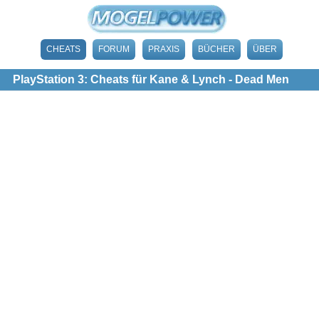
CHEATS
FORUM
PRAXIS
BÜCHER
ÜBER
PlayStation 3: Cheats für Kane & Lynch - Dead Men