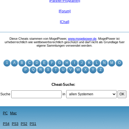
[Partner-Programm]
[Forum]
[Chat]
Diese Cheats stammen von MogelPower,
www.mogelpower.de
. MogelPower ist
urheberrechtlich wie wettbewerbsrechtlich geschützt und darf nicht als Grundlage fuer
eigene Sammlungen verwendet werden.
1
A
B
C
D
E
F
G
H
I
J
K
L
N
M
O
P
Q
R
S
T
U
V
W
X
Y
Z
Cheat-Suche:
Suche
in
OK
PC
Mac
PS4
PS3
PS2
PS1