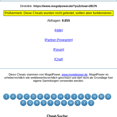
Direktlink:
https://www.mogelpower.de/?ps2cheat=28176
Prüfvermerk: Diese Cheats wurden nicht getestet, sollten aber funktionieren.
Abfragen:
9.855
[Hilfe]
[Partner-Programm]
[Forum]
[Chat]
Diese Cheats stammen von MogelPower,
www.mogelpower.de
. MogelPower ist
urheberrechtlich wie wettbewerbsrechtlich geschützt und darf nicht als Grundlage fuer
eigene Sammlungen verwendet werden.
1
A
B
C
D
E
F
G
H
I
J
K
L
N
M
O
P
Q
R
S
T
U
V
W
X
Y
Z
Cheat-Suche: