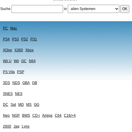
Suche
in
OK
PC
Mac
PS4
PS3
PS2
PS1
XOne
X360
Xbox
Wii U
Wii
GC
N64
PS Vita
PSP
3DS
NDS
GBA
GB
SNES
NES
DC
Sat
MD
MS
GG
Neo
NGP
BWS
CD-i
Amiga
C64
C16/+4
2600
Jag
Lynx