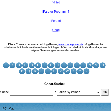
[Hilfe]
[Partner-Programm]
[Forum]
[Chat]
Diese Cheats stammen von MogelPower,
www.mogelpower.de
. MogelPower ist
urheberrechtlich wie wettbewerbsrechtlich geschützt und darf nicht als Grundlage fuer
eigene Sammlungen verwendet werden.
1
A
B
C
D
E
F
G
H
I
J
K
L
N
M
O
P
Q
R
S
T
U
V
W
X
Y
Z
Cheat-Suche:
Suche
in
OK
PC
Mac