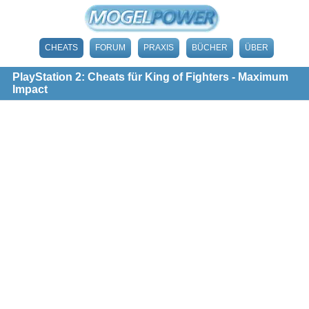
CHEATS
FORUM
PRAXIS
BÜCHER
ÜBER
PlayStation 2: Cheats für King of Fighters - Maximum
Impact