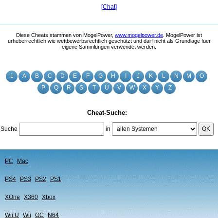
[Chat]
Diese Cheats stammen von MogelPower,
www.mogelpower.de
. MogelPower ist
urheberrechtlich wie wettbewerbsrechtlich geschützt und darf nicht als Grundlage fuer
eigene Sammlungen verwendet werden.
1
A
B
C
D
E
F
G
H
I
J
K
L
N
M
O
P
Q
R
S
T
U
V
W
X
Y
Z
Cheat-Suche:
Suche
in
OK
PC
Mac
PS4
PS3
PS2
PS1
XOne
X360
Xbox
Wii U
Wii
GC
N64