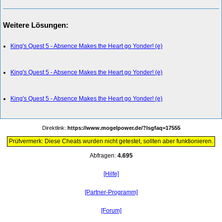
Weitere Lösungen:
King's Quest 5 - Absence Makes the Heart go Yonder! (e)
King's Quest 5 - Absence Makes the Heart go Yonder! (e)
King's Quest 5 - Absence Makes the Heart go Yonder! (e)
Direktlink:
https://www.mogelpower.de/?lsgfaq=17555
Prüfvermerk: Diese Cheats wurden nicht getestet, sollten aber funktionieren.
Abfragen:
4.695
[Hilfe]
[Partner-Programm]
[Forum]