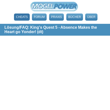
CHEATS
FORUM
PRAXIS
BÜCHER
ÜBER
Lösung/FAQ: King's Quest 5 - Absence Makes the
Heart go Yonder! (dt)