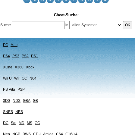
Cheat-Suche:
Suche
in
OK
PC
Mac
PS4
PS3
PS2
PS1
XOne
X360
Xbox
Wii U
Wii
GC
N64
PS Vita
PSP
3DS
NDS
GBA
GB
SNES
NES
DC
Sat
MD
MS
GG
Neo
NGP
BWS
CD-i
Amiga
C64
C16/+4