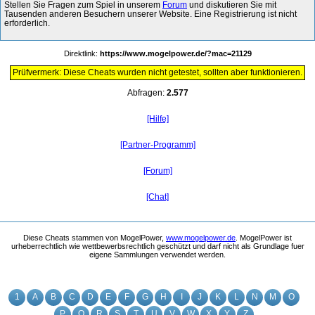
Stellen Sie Fragen zum Spiel in unserem
Forum
und diskutieren Sie mit
Tausenden anderen Besuchern unserer Website. Eine Registrierung ist nicht
erforderlich.
Direktlink:
https://www.mogelpower.de/?mac=21129
Prüfvermerk: Diese Cheats wurden nicht getestet, sollten aber funktionieren.
Abfragen:
2.577
[Hilfe]
[Partner-Programm]
[Forum]
[Chat]
Diese Cheats stammen von MogelPower,
www.mogelpower.de
. MogelPower ist
urheberrechtlich wie wettbewerbsrechtlich geschützt und darf nicht als Grundlage fuer
eigene Sammlungen verwendet werden.
1
A
B
C
D
E
F
G
H
I
J
K
L
N
M
O
P
Q
R
S
T
U
V
W
X
Y
Z