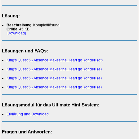
Lösung:
Beschreibung
: Komplettlösung
Größe
: 45 KB
[Download]
Lösungen und FAQs:
King's Quest 5 - Absence Makes the Heart go Yonder! (dt)
King's Quest 5 - Absence Makes the Heart go Yonder! (e)
King's Quest 5 - Absence Makes the Heart go Yonder! (e)
King's Quest 5 - Absence Makes the Heart go Yonder! (e)
Lösungsmodul für das Ultimate Hint System:
Erklärung und Download
Fragen und Antworten: