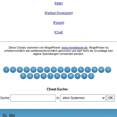
[Hilfe]
[Partner-Programm]
[Forum]
[Chat]
Diese Cheats stammen von MogelPower,
www.mogelpower.de
. MogelPower ist
urheberrechtlich wie wettbewerbsrechtlich geschützt und darf nicht als Grundlage fuer
eigene Sammlungen verwendet werden.
1
A
B
C
D
E
F
G
H
I
J
K
L
N
M
O
P
Q
R
S
T
U
V
W
X
Y
Z
Cheat-Suche:
Suche
in
OK
PC
Mac