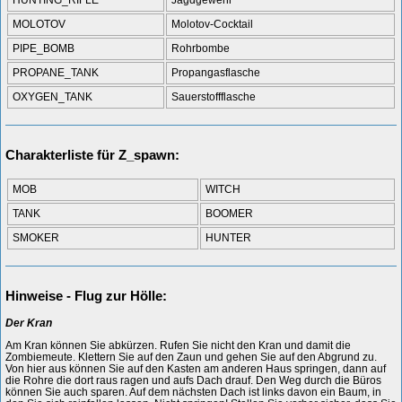
HUNTING_RIFLE
Jagdgewehr
MOLOTOV
Molotov-Cocktail
PIPE_BOMB
Rohrbombe
PROPANE_TANK
Propangasflasche
OXYGEN_TANK
Sauerstoffflasche
Charakterliste für Z_spawn:
MOB
WITCH
TANK
BOOMER
SMOKER
HUNTER
Hinweise - Flug zur Hölle:
Der Kran
Am Kran können Sie abkürzen. Rufen Sie nicht den Kran und damit die
Zombiemeute. Klettern Sie auf den Zaun und gehen Sie auf den Abgrund zu.
Von hier aus können Sie auf den Kasten am anderen Haus springen, dann auf
die Rohre die dort raus ragen und aufs Dach drauf. Den Weg durch die Büros
können Sie auch sparen. Auf dem nächsten Dach ist links davon ein Baum, in