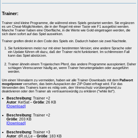
Trainer:
Trainer sind kleine Programme, die während eines Spiels gestartet werden. Sie ergänzen
es um Cheat-Möglichkeiten, die in der Regel mit einer Taste wie F1 ausgelöst werden.
Manche Trainer haben eine Oberfläche, in die Werte wie Gold eingetragen werden, die
sich dann sofort auf das Spiel auswirken.
Trainer greifen direkt in den Code des Spiels ein. Dadurch haben sie zwei Nachteile.
Sie funktionieren meist nur mit einer bestimmten Version; eine andere Sprache oder
ein Update führen oft dazu, daß der Trainer nicht funktioniert. Im schlimmsten Fall
kann das Spiel abstürzen.
Trainer ähneln einem Trojanischen Pferd, das andere Programme ausspioniert. Daher
schlagen Virenscanner häufig an, wenn Trainer heruntergeladen oder ausgeführt
werden.
Um einen Virenalarm zu vermeiden, haben wir alle Trainer-Downloads mit dem
Paßwort
mogelpower
versehen, das beim Auspacken der ZIP-Datei erfragt wird. Für das
Verwenden des Trainers kann es nötig sein, den Virenschutz vorübergehend zu
deaktivieren oder den Trainer als vertrauenswürdig zu erklären ("white list").
Beschreibung
: Trainer +2
Autor
: KelSat –
Größe
: 26 KB
[Download]
Beschreibung
: Trainer +2
Größe
: 203 KB
[Download]
Beschreibung
: Trainer +3
Autor
: dR.oLLe –
Größe
: 183 KB