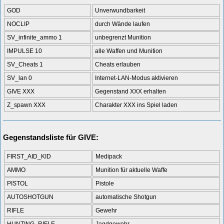
GOD
Unverwundbarkeit
NOCLIP
durch Wände laufen
SV_infinite_ammo 1
unbegrenzt Munition
IMPULSE 10
alle Waffen und Munition
SV_Cheats 1
Cheats erlauben
SV_lan 0
Internet-LAN-Modus aktivieren
GIVE XXX
Gegenstand XXX erhalten
Z_spawn XXX
Charakter XXX ins Spiel laden
Gegenstandsliste für GIVE:
FIRST_AID_KID
Medipack
AMMO
Munition für aktuelle Waffe
PISTOL
Pistole
AUTOSHOTGUN
automatische Shotgun
RIFLE
Gewehr