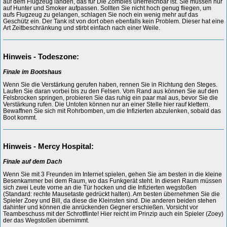
auf dem Flugzeug landen, das für Die Zombies unerreichbar ist. Sie müssen nur
auf Hunter und Smoker aufpassen. Sollten Sie nicht hoch genug fliegen, um
aufs Flugzeug zu gelangen, schlagen Sie noch ein wenig mehr auf das
Geschütz ein. Der Tank ist von dort oben ebenfalls kein Problem. Dieser hat eine
Art Zeitbeschränkung und stirbt einfach nach einer Weile.
Hinweis - Todeszone:
Finale im Bootshaus
Wenn Sie die Verstärkung gerufen haben, rennen Sie in Richtung den Steges.
Laufen Sie daran vorbei bis zu den Felsen. Vom Rand aus können Sie auf den
Felsbrocken springen, probieren Sie das ruhig ein paar mal aus, bevor Sie die
Verstärkung rufen. Die Untoten können nur an einer Stelle hier rauf klettern.
Bewaffnen Sie sich mit Rohrbomben, um die Infizierten abzulenken, sobald das
Boot kommt.
Hinweis - Mercy Hospital:
Finale auf dem Dach
Wenn Sie mit 3 Freunden im Internet spielen, gehen Sie am besten in die kleine
Besenkammer bei dem Raum, wo das Funkgerät steht. In diesen Raum müssen
sich zwei Leute vorne an die Tür hocken und die Infizierten wegstoßen
(Standard: rechte Mausetaste gedrückt halten). Am besten übernehmen Sie die
Spieler Zoey und Bill, da diese die Kleinsten sind. Die anderen beiden stehen
dahinter und können die anrückenden Gegner erschießen. Vorsicht vor
Teambeschuss mit der Schrotflinte! Hier reicht im Prinzip auch ein Spieler (Zoey)
der das Wegstoßen übernimmt.