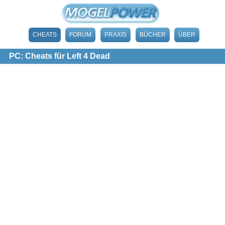
CHEATS
FORUM
PRAXIS
BÜCHER
ÜBER
PC: Cheats für Left 4 Dead