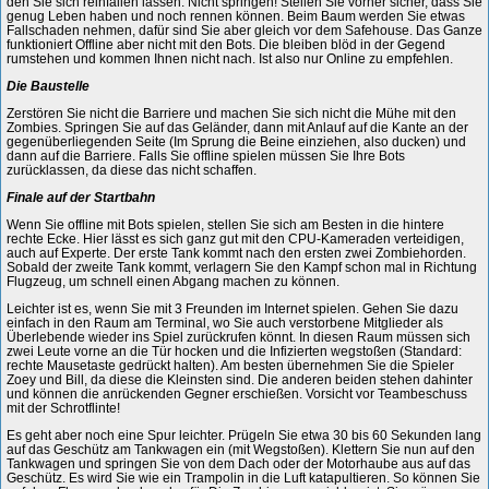
den Sie sich reinfallen lassen. Nicht springen! Stellen Sie vorher sicher, dass Sie
genug Leben haben und noch rennen können. Beim Baum werden Sie etwas
Fallschaden nehmen, dafür sind Sie aber gleich vor dem Safehouse. Das Ganze
funktioniert Offline aber nicht mit den Bots. Die bleiben blöd in der Gegend
rumstehen und kommen Ihnen nicht nach. Ist also nur Online zu empfehlen.
Die Baustelle
Zerstören Sie nicht die Barriere und machen Sie sich nicht die Mühe mit den
Zombies. Springen Sie auf das Geländer, dann mit Anlauf auf die Kante an der
gegenüberliegenden Seite (Im Sprung die Beine einziehen, also ducken) und
dann auf die Barriere. Falls Sie offline spielen müssen Sie Ihre Bots
zurücklassen, da diese das nicht schaffen.
Finale auf der Startbahn
Wenn Sie offline mit Bots spielen, stellen Sie sich am Besten in die hintere
rechte Ecke. Hier lässt es sich ganz gut mit den CPU-Kameraden verteidigen,
auch auf Experte. Der erste Tank kommt nach den ersten zwei Zombiehorden.
Sobald der zweite Tank kommt, verlagern Sie den Kampf schon mal in Richtung
Flugzeug, um schnell einen Abgang machen zu können.
Leichter ist es, wenn Sie mit 3 Freunden im Internet spielen. Gehen Sie dazu
einfach in den Raum am Terminal, wo Sie auch verstorbene Mitglieder als
Überlebende wieder ins Spiel zurückrufen könnt. In diesen Raum müssen sich
zwei Leute vorne an die Tür hocken und die Infizierten wegstoßen (Standard:
rechte Mausetaste gedrückt halten). Am besten übernehmen Sie die Spieler
Zoey und Bill, da diese die Kleinsten sind. Die anderen beiden stehen dahinter
und können die anrückenden Gegner erschießen. Vorsicht vor Teambeschuss
mit der Schrotflinte!
Es geht aber noch eine Spur leichter. Prügeln Sie etwa 30 bis 60 Sekunden lang
auf das Geschütz am Tankwagen ein (mit Wegstoßen). Klettern Sie nun auf den
Tankwagen und springen Sie von dem Dach oder der Motorhaube aus auf das
Geschütz. Es wird Sie wie ein Trampolin in die Luft katapultieren. So können Sie