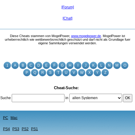
[Forum]
[Chat]
Diese Cheats stammen von MogelPower,
www.mogelpower.de
. MogelPower ist
urheberrechtlich wie wettbewerbsrechtlich geschützt und darf nicht als Grundlage fuer
eigene Sammlungen verwendet werden.
1
A
B
C
D
E
F
G
H
I
J
K
L
N
M
O
P
Q
R
S
T
U
V
W
X
Y
Z
Cheat-Suche:
Suche
in
OK
PC
Mac
PS4
PS3
PS2
PS1