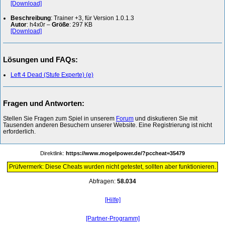
[Download]
Beschreibung
: Trainer +3, für Version 1.0.1.3
Autor
: h4x0r –
Größe
: 297 KB
[Download]
Lösungen und FAQs:
Left 4 Dead (Stufe Experte) (e)
Fragen und Antworten:
Stellen Sie Fragen zum Spiel in unserem
Forum
und diskutieren Sie mit
Tausenden anderen Besuchern unserer Website. Eine Registrierung ist nicht
erforderlich.
Direktlink:
https://www.mogelpower.de/?pccheat=35479
Prüfvermerk: Diese Cheats wurden nicht getestet, sollten aber funktionieren.
Abfragen:
58.034
[Hilfe]
[Partner-Programm]