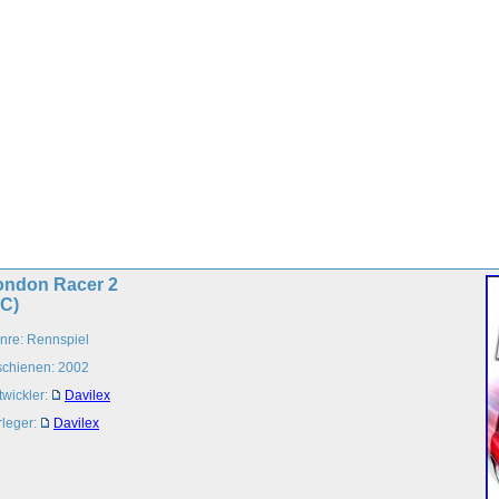
ondon Racer 2
PC)
nre: Rennspiel
schienen: 2002
twickler:
Davilex
rleger:
Davilex