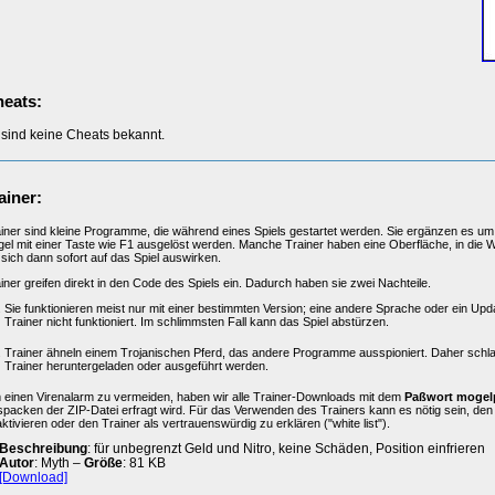
eats:
 sind keine Cheats bekannt.
ainer:
iner sind kleine Programme, die während eines Spiels gestartet werden. Sie ergänzen es um 
el mit einer Taste wie F1 ausgelöst werden. Manche Trainer haben eine Oberfläche, in die 
 sich dann sofort auf das Spiel auswirken.
iner greifen direkt in den Code des Spiels ein. Dadurch haben sie zwei Nachteile.
Sie funktionieren meist nur mit einer bestimmten Version; eine andere Sprache oder ein Upd
Trainer nicht funktioniert. Im schlimmsten Fall kann das Spiel abstürzen.
Trainer ähneln einem Trojanischen Pferd, das andere Programme ausspioniert. Daher schl
Trainer heruntergeladen oder ausgeführt werden.
einen Virenalarm zu vermeiden, haben wir alle Trainer-Downloads mit dem
Paßwort mogel
packen der ZIP-Datei erfragt wird. Für das Verwenden des Trainers kann es nötig sein, de
ktivieren oder den Trainer als vertrauenswürdig zu erklären ("white list").
Beschreibung
: für unbegrenzt Geld und Nitro, keine Schäden, Position einfrieren
Autor
: Myth –
Größe
: 81 KB
[Download]