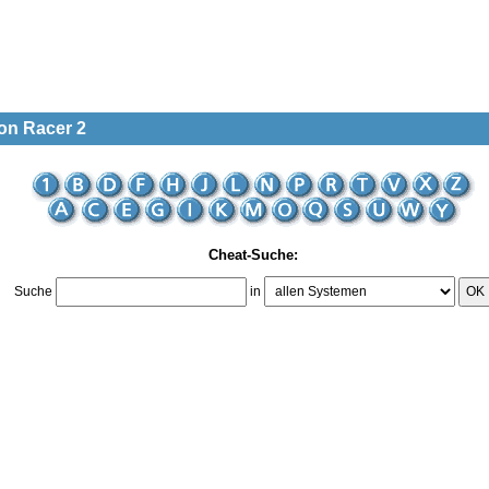
on Racer 2
Cheat-Suche:
Suche
in
OK