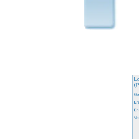
L
(
Ge
Er
En
Ve