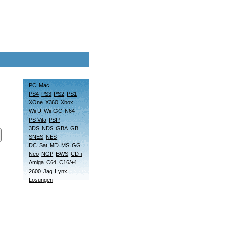
PC
Mac
PS4
PS3
PS2
PS1
XOne
X360
Xbox
Wii U
Wii
GC
N64
PS Vita
PSP
3DS
NDS
GBA
GB
SNES
NES
DC
Sat
MD
MS
GG
Neo
NGP
BWS
CD-i
Amiga
C64
C16/+4
2600
Jag
Lynx
Lösungen