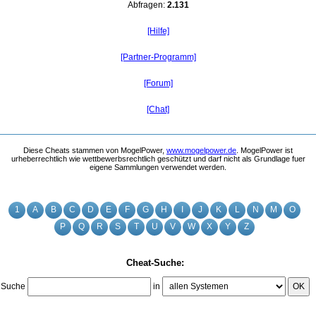
Abfragen:
2.131
[Hilfe]
[Partner-Programm]
[Forum]
[Chat]
Diese Cheats stammen von MogelPower,
www.mogelpower.de
. MogelPower ist
urheberrechtlich wie wettbewerbsrechtlich geschützt und darf nicht als Grundlage fuer
eigene Sammlungen verwendet werden.
1
A
B
C
D
E
F
G
H
I
J
K
L
N
M
O
P
Q
R
S
T
U
V
W
X
Y
Z
Cheat-Suche:
Suche
in
OK