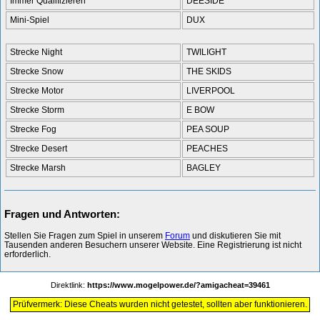
Immer Qualifizieren
DEESIDE
Mini-Spiel
DUX
Strecke Night
TWILIGHT
Strecke Snow
THE SKIDS
Strecke Motor
LIVERPOOL
Strecke Storm
E BOW
Strecke Fog
PEA SOUP
Strecke Desert
PEACHES
Strecke Marsh
BAGLEY
Fragen und Antworten:
Stellen Sie Fragen zum Spiel in unserem
Forum
und diskutieren Sie mit
Tausenden anderen Besuchern unserer Website. Eine Registrierung ist nicht
erforderlich.
Direktlink:
https://www.mogelpower.de/?amigacheat=39461
Prüfvermerk: Diese Cheats wurden nicht getestet, sollten aber funktionieren.