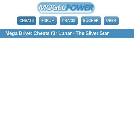
CHEATS
FORUM
PRAXIS
BÜCHER
ÜBER
Mega Drive: Cheats für Lunar - The Silver Star