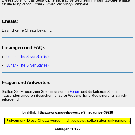
Dieses Spiel für das Sega CD ist nicht zu verwechseln mit dem 32-Bit-Remake
für die PlayStation
Lunar - Silver Star Story Complete
.
Cheats:
Es sind keine Cheats bekannt.
Lösungen und FAQs:
Lunar - The Silver Star (e)
Lunar - The Silver Star (e)
Fragen und Antworten:
Stellen Sie Fragen zum Spiel in unserem
Forum
und diskutieren Sie mit
Tausenden anderen Besuchern unserer Website. Eine Registrierung ist nicht
erforderlich.
Direktlink:
https://www.mogelpower.de/?megadrive=39218
Prüfvermerk: Diese Cheats wurden nicht getestet, sollten aber funktionieren.
Abfragen:
1.172