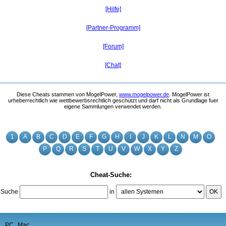
[Hilfe]
[Partner-Programm]
[Forum]
[Chat]
Diese Cheats stammen von MogelPower,
www.mogelpower.de
. MogelPower ist
urheberrechtlich wie wettbewerbsrechtlich geschützt und darf nicht als Grundlage fuer
eigene Sammlungen verwendet werden.
1
A
B
C
D
E
F
G
H
I
J
K
L
N
M
O
P
Q
R
S
T
U
V
W
X
Y
Z
Cheat-Suche:
Suche
in
OK
PC
Mac