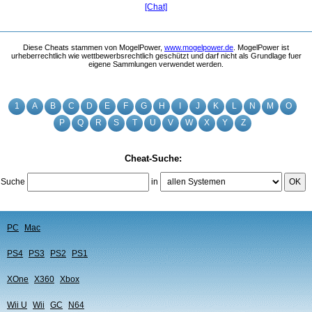
[Chat]
Diese Cheats stammen von MogelPower,
www.mogelpower.de
. MogelPower ist
urheberrechtlich wie wettbewerbsrechtlich geschützt und darf nicht als Grundlage fuer
eigene Sammlungen verwendet werden.
1
A
B
C
D
E
F
G
H
I
J
K
L
N
M
O
P
Q
R
S
T
U
V
W
X
Y
Z
Cheat-Suche:
Suche
in
OK
PC
Mac
PS4
PS3
PS2
PS1
XOne
X360
Xbox
Wii U
Wii
GC
N64