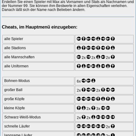
Erstellen Sie einen Spieler mit Max als Vornamen und Stats als Nachnamen und
der Nummer 99. Sie können ihm Bestwerte in allen Eigenschaften verleihen.
Danach läßt sich der Name nach Belieben ändern.
Cheats, im Hauptmenü einzugeben:
alle Spieler
alle Stadions
alle Mannschaften
2x
2x
2x
alle Uniformen
Bohnen-Modus
6x
großer Ball
2x
2x
große Köpfe
kleine Köpfe
2x
3x
Schwarz-Weiß-Modus
2x
2x
schnelle Läufer
2x
langsame Läufer
2x