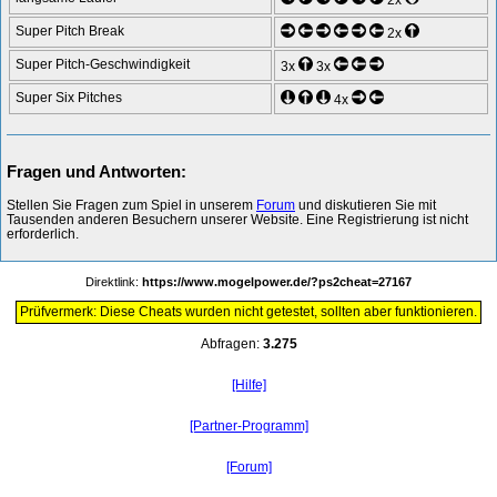
Super Pitch Break
2x
Super Pitch-Geschwindigkeit
3x
3x
Super Six Pitches
4x
Fragen und Antworten:
Stellen Sie Fragen zum Spiel in unserem
Forum
und diskutieren Sie mit
Tausenden anderen Besuchern unserer Website. Eine Registrierung ist nicht
erforderlich.
Direktlink:
https://www.mogelpower.de/?ps2cheat=27167
Prüfvermerk: Diese Cheats wurden nicht getestet, sollten aber funktionieren.
Abfragen:
3.275
[Hilfe]
[Partner-Programm]
[Forum]