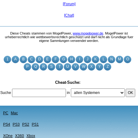
[Forum]
[Chat]
Diese Cheats stammen von MogelPower,
www.mogelpower.de
. MogelPower ist
urheberrechtlich wie wettbewerbsrechtlich geschützt und darf nicht als Grundlage fuer
eigene Sammlungen verwendet werden.
1
A
B
C
D
E
F
G
H
I
J
K
L
N
M
O
P
Q
R
S
T
U
V
W
X
Y
Z
Cheat-Suche:
Suche
in
OK
PC
Mac
PS4
PS3
PS2
PS1
XOne
X360
Xbox