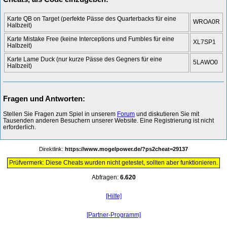
Karte QB on Target (perfekte Pässe des Quarterbacks für eine
WROA0R
Halbzeit)
Karte Mistake Free (keine Interceptions und Fumbles für eine
XL7SP1
Halbzeit)
Karte Lame Duck (nur kurze Pässe des Gegners für eine
5LAWO0
Halbzeit)
Fragen und Antworten:
Stellen Sie Fragen zum Spiel in unserem
Forum
und diskutieren Sie mit
Tausenden anderen Besuchern unserer Website. Eine Registrierung ist nicht
erforderlich.
Direktlink:
https://www.mogelpower.de/?ps2cheat=29137
Prüfvermerk: Diese Cheats wurden nicht getestet, sollten aber funktionieren.
Abfragen:
6.620
[Hilfe]
[Partner-Programm]