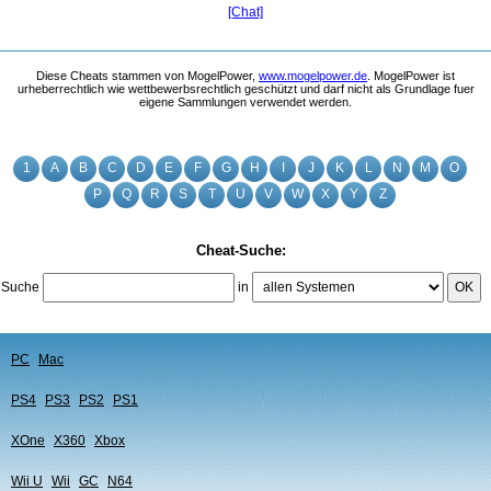
[Chat]
Diese Cheats stammen von MogelPower,
www.mogelpower.de
. MogelPower ist
urheberrechtlich wie wettbewerbsrechtlich geschützt und darf nicht als Grundlage fuer
eigene Sammlungen verwendet werden.
1
A
B
C
D
E
F
G
H
I
J
K
L
N
M
O
P
Q
R
S
T
U
V
W
X
Y
Z
Cheat-Suche:
Suche
in
OK
PC
Mac
PS4
PS3
PS2
PS1
XOne
X360
Xbox
Wii U
Wii
GC
N64