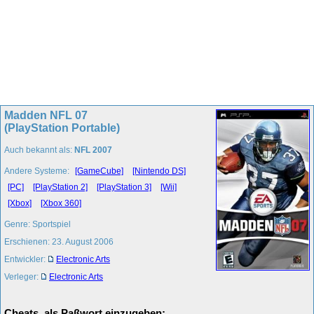
Madden NFL 07
(PlayStation Portable)
Auch bekannt als:
NFL 2007
Andere Systeme:
[GameCube]
[Nintendo DS]
[PC]
[PlayStation 2]
[PlayStation 3]
[Wii]
[Xbox]
[Xbox 360]
Genre: Sportspiel
Erschienen: 23. August 2006
Entwickler:
Electronic Arts
Verleger:
Electronic Arts
Cheats, als Paßwort einzugeben: