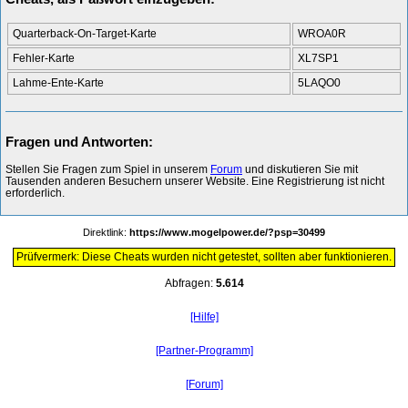
Quarterback-On-Target-Karte
WROA0R
Fehler-Karte
XL7SP1
Lahme-Ente-Karte
5LAQO0
Fragen und Antworten:
Stellen Sie Fragen zum Spiel in unserem
Forum
und diskutieren Sie mit
Tausenden anderen Besuchern unserer Website. Eine Registrierung ist nicht
erforderlich.
Direktlink:
https://www.mogelpower.de/?psp=30499
Prüfvermerk: Diese Cheats wurden nicht getestet, sollten aber funktionieren.
Abfragen:
5.614
[Hilfe]
[Partner-Programm]
[Forum]