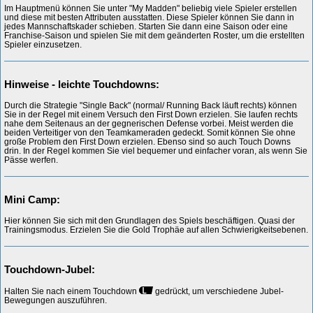
Im Hauptmenü können Sie unter "My Madden" beliebig viele Spieler erstellen
und diese mit besten Attributen ausstatten. Diese Spieler können Sie dann in
jedes Mannschaftskader schieben. Starten Sie dann eine Saison oder eine
Franchise-Saison und spielen Sie mit dem geänderten Roster, um die erstellten
Spieler einzusetzen.
Hinweise - leichte Touchdowns:
Durch die Strategie "Single Back" (normal/ Running Back läuft rechts) können
Sie in der Regel mit einem Versuch den First Down erzielen. Sie laufen rechts
nahe dem Seitenaus an der gegnerischen Defense vorbei. Meist werden die
beiden Verteitiger von den Teamkameraden gedeckt. Somit können Sie ohne
große Problem den First Down erzielen. Ebenso sind so auch Touch Downs
drin. In der Regel kommen Sie viel bequemer und einfacher voran, als wenn Sie
Pässe werfen.
Mini Camp:
Hier können Sie sich mit den Grundlagen des Spiels beschäftigen. Quasi der
Trainingsmodus. Erzielen Sie die Gold Trophäe auf allen Schwierigkeitsebenen.
Touchdown-Jubel:
Halten Sie nach einem Touchdown
gedrückt, um verschiedene Jubel-
Bewegungen auszuführen.