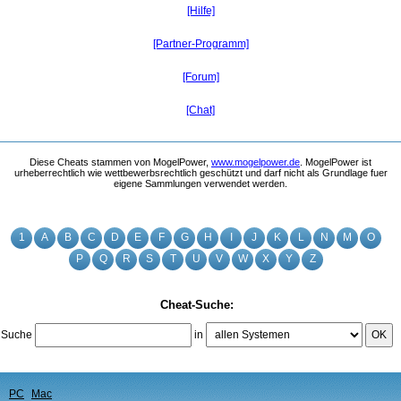
[Hilfe]
[Partner-Programm]
[Forum]
[Chat]
Diese Cheats stammen von MogelPower,
www.mogelpower.de
. MogelPower ist
urheberrechtlich wie wettbewerbsrechtlich geschützt und darf nicht als Grundlage fuer
eigene Sammlungen verwendet werden.
1
A
B
C
D
E
F
G
H
I
J
K
L
N
M
O
P
Q
R
S
T
U
V
W
X
Y
Z
Cheat-Suche:
Suche
in
OK
PC
Mac