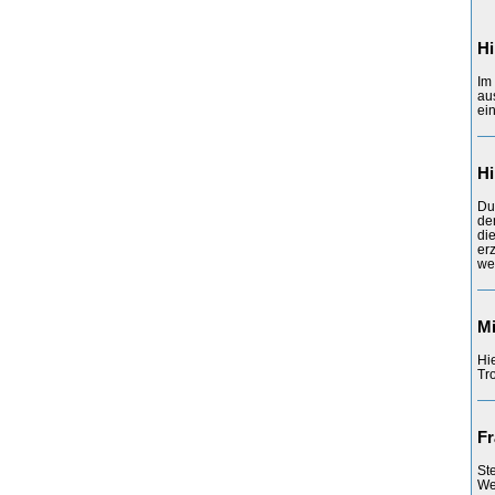
Hi
Im
au
ei
Hi
Du
de
di
er
we
Mi
Hi
Tr
Fr
St
Web