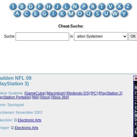
Cheat-Suche:
Suche
in
OK
adden NFL 08
layStation 3)
dere Systeme:
[GameCube]
[Macintosh]
[Nintendo DS]
[PC]
[PlayStation 2]
ayStation Portable]
[Wii]
[Xbox]
[Xbox 360]
nre: Sportspiel
schienen: November 2007
twickler:
Electronic Arts
rleger:
Electronic Arts