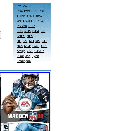
PC
Mac
PS4
PS3
PS2
PS1
XOne
X360
Xbox
Wii U
Wii
GC
N64
PS Vita
PSP
3DS
NDS
GBA
GB
SNES
NES
DC
Sat
MD
MS
GG
Neo
NGP
BWS
CD-i
Amiga
C64
C16/+4
2600
Jag
Lynx
Lösungen