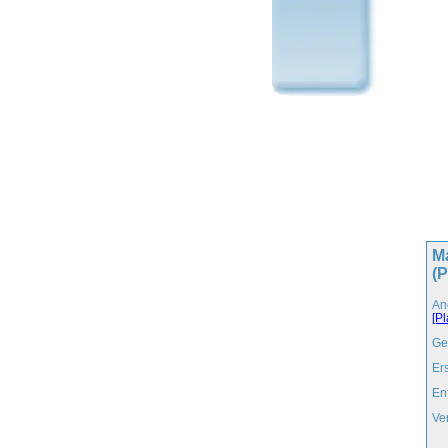
M
(P
An
[Pl
Ge
Er
En
Ve