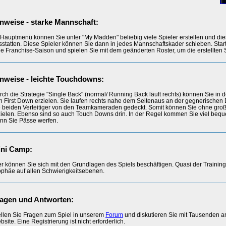
nweise - starke Mannschaft:
 Hauptmenü können Sie unter "My Madden" beliebig viele Spieler erstellen und dies
sstatten. Diese Spieler können Sie dann in jedes Mannschaftskader schieben. Star
ne Franchise-Saison und spielen Sie mit dem geänderten Roster, um die erstellten 
nweise - leichte Touchdowns:
rch die Strategie "Single Back" (normal/ Running Back läuft rechts) können Sie in 
n First Down erzielen. Sie laufen rechts nahe dem Seitenaus an der gegnerischen
e beiden Verteitiger von den Teamkameraden gedeckt. Somit können Sie ohne gro
zielen. Ebenso sind so auch Touch Downs drin. In der Regel kommen Sie viel bequ
nn Sie Pässe werfen.
ni Camp:
er können Sie sich mit den Grundlagen des Spiels beschäftigen. Quasi der Trainin
ophäe auf allen Schwierigkeitsebenen.
agen und Antworten:
ellen Sie Fragen zum Spiel in unserem
Forum
und diskutieren Sie mit Tausenden 
site. Eine Registrierung ist nicht erforderlich.